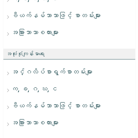
ဗီယက်နမ်ဘာသာဖြင့် စာတမ်းများ
အခြားဘာသာစကားများ
အလုံးစုံကျန်းမာရေး
အင်္ဂလိပ်စာရွက်စာတမ်းများ
က, ခ, ဂ, ဃ, င
ဗီယက်နမ်ဘာသာဖြင့် စာတမ်းများ
အခြားဘာသာစကားများ