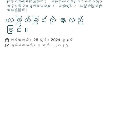
လူနာပညာရေးစာကြည့်တိုက်
အထူးကု ဆေးပညာ / ပင်မဆေးပညာ
အင်္ဂလိပ်စာရွက်စာတမ်းများ
နှလုံးရောဂါ
လေဖြတ်ခြင်းကို
နားလည်ခြင်း။
လေဖြတ်ခြင်းကို နားလည်
ခြင်း။
တင်ထားတယ်။
28 ရက်၊ 2024 ခုနှစ်
မွမ်းမံထားသည်။
၇ ရက်၊ ၂၀၂၅