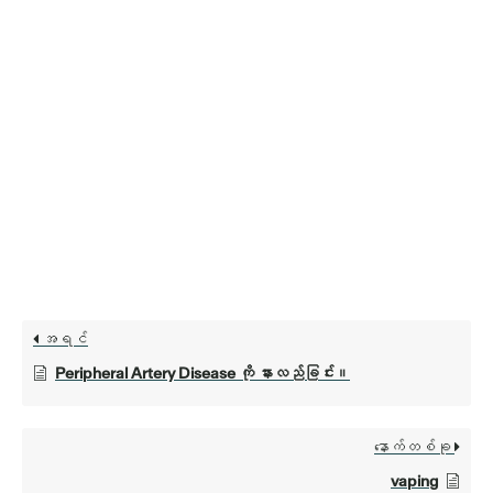
အရင်
Peripheral Artery Disease ကို နားလည်ခြင်း။
နောက်တစ်ခု
vaping