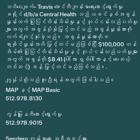
သတိပေးချက်- Travis ကောင်တီ ကျန်းမာရေးစောင့်ရှောက်မှု
ခရိုင် d/b/a Central Health သည် ယခင်နှစ်အခွန်
နှုန်းထက် ပြုပြင်ထိန်းသိမ်းမှုနှင့် လုပ်ငန်းလည်ပတ်မှု
များအတွက် အခွန်ပိုမိုမြှင့်တင်မည့် အခွန်နှုန်းထားကို
လက်ခံကျင့်သုံးခဲ့သည်။ အခွန်နှုန်းထားကို ၈
ရာခိုင်နှုန်းအထိ မြှင့်တင်မည်ဖြစ်ပြီး $100,000 တန်
အိမ်၏ ပြုပြင်ထိန်းသိမ်းမှုနှင့် လုပ်ငန်းလည်ပတ်မှုများ
အတွက် အခွန်ကို $8.41 (ဒေါ်လာ ရှစ်ဒေါ်လာနှင့် လေးဆယ့်
တစ်ဆင့်) ခန့် မြှင့်တင်မည်ဖြစ်သည်။.
ကျွန်ုပ်တို့သည် ကူညီရန်အတွက် ဖြစ်ပါသည်။
MAP နှင့် MAP Basic
512.978.8130
ကွန်မြူနတီစောင့်ရှောက်မှု
512.978.9015
Sendero ကျန်းမာရေး အစီအစဉ်များ