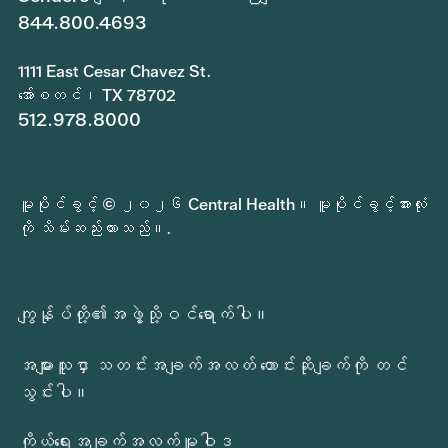
844.800.4693
1111 East Cesar Chavez St.
အော်စတင်၊ TX 78702
512.978.8000
မူပိုင်ခွင့် © ၂၀၂၆ Central Health။ မူပိုင်ခွင့်အားလုံး
ကို သိမ်းဆည်းထားသည်။.
ကျွန်ုပ်တို့၏အဖွဲ့သို့ဝင်ရောက်ပါ။
အများသူငှာ သတင်းအချက်အလတ် တောင်းဆိုချက်ကို တင်
သွင်းပါ။
ကိုယ်ရေးအချက်အလက်မူဝါဒ