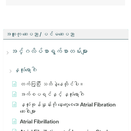
အထူးကု ဆေးပညာ / ပင်မဆေးပညာ
အင်္ဂလိပ်စာရွက်စာတမ်းများ
နှလုံးရောဂါ
တက်ကြွပြီး သတိနဲ့နေထိုင်ပါ။
အက်စပရင်နှင့် နှလုံးရောဂါ
နှလုံးခုန်နှုန်းကို နှေးကွေးစေသော Atrial Fibration
ဆေးဝါးများ
Atrial Fibrillation