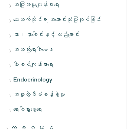
အပြုအမူကျန်းမာရေး
ဆေးဘက်ဆိုင်ရာ အကောင်းဆုံးပြုလုပ်ခြင်း
နား၊ နှာခေါင်းနှင့် လည်ချောင်း
အသည်းရောဂါဗေဒ
ပါးစပ်ကျန်းမာရေး
Endocrinology
အမှုတွဲစီမံခန့်ခွဲမှု
ရောဂါရှာဖွေရေး
က, ခ, ဂ, ဃ, င