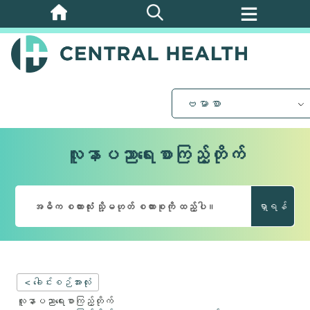
အဓိက
အကြောင်းအရာ
သို့
ကျော်သွား
ပါ။
ဗမာစာ
လူနာပညာရေးစာကြည့်တိုက်
ရှာရန်
< ခေါင်းစဉ်အားလုံး
လူနာပညာရေးစာကြည့်တိုက်