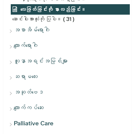
လေဖြတ်ခြင်းကို နားလည်ခြင်း။
ဆောင်းပါးအားလုံးကို ပြပါ။
( 31 )
အစာအိမ်ရောဂါ
ကျောက်ရောဂါ
လူနာအရင်းအမြစ်များ
ဆရာမလေး
အဆုတ်ဗေဒ
ကျောက်ကပ်ဆေး
Palliative Care