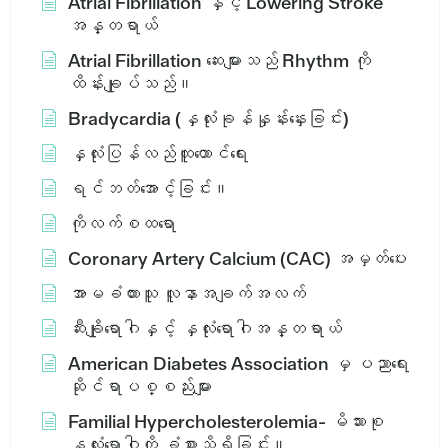
Atrial Fibrillation နှင့် Lowering Stroke
အန္တရာယ်
Atrial Fibrillation ဆေးများသည် Rhythm ကို
ထိန်းချုပ်သည်။
Bradycardia (နှလုံးခုန်နှုန်းနှေးခြင်း)
နှလုံးပြန်လည်ထူထောင်ရေး
ရင်ဘတ်အောင့်ခြင်း။
ကိုလက်စထရော
Coronary Artery Calcium (CAC) အမှတ်ပေး
အာမခံထားသူ လူနာအချက်အလက်
ဆီးချိုရောဂါနှင့် နှလုံးရောဂါအန္တရာယ်
American Diabetes Association မှ ပညာရေး
ဆိုင်ရာပစ္စည်းများ
Familial Hypercholesterolemia- မိသားစု
နှလုံးရောဂါကို ခံစားသိရှိခြင်း။