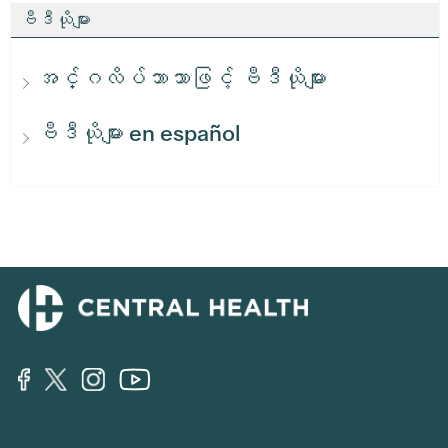
ဗီဒီယိုများ
အင်္ဂလိပ်ဘာသာဖြင့် ဗီဒီယိုများ
ဗီဒီယိုများ en español