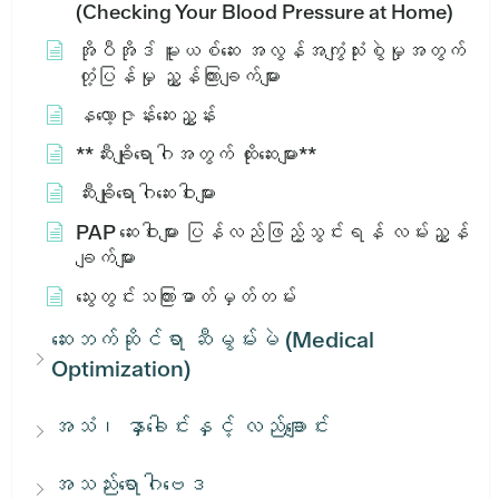
(Checking Your Blood Pressure at Home)
အိုပီအိုဒ် မူးယစ်ဆေး အလွန်အကျွံသုံးစွဲမှုအတွက်
တုံ့ပြန်မှု ညွှန်ကြားချက်များ
နလော့ဇုန်းဆေးညွှန်း
**ဆီးချိုရောဂါအတွက် ထိုးဆေးများ**
ဆီးချိုရောဂါဆေးဝါးများ
PAP ဆေးဝါးများ ပြန်လည်ဖြည့်သွင်းရန် လမ်းညွှန်
ချက်များ
သွေးတွင်းသကြားဓာတ်မှတ်တမ်း
ဆေးဘက်ဆိုင်ရာ ဆီမွမ်းမဲ (Medical
Optimization)
အသံ၊ နှာခေါင်းနှင့် လည်ချောင်း
အသည်းရောဂါဗေဒ