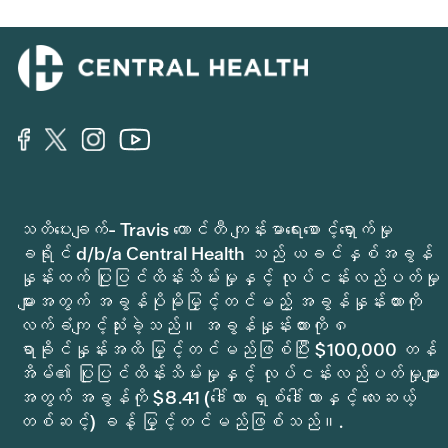
သတိပေးချက်- Travis ကောင်တီ ကျန်းမာရေးစောင့်ရှောက်မှု
ခရိုင် d/b/a Central Health သည် ယခင်နှစ်အခွန်
နှုန်းထက် ပြုပြင်ထိန်းသိမ်းမှုနှင့် လုပ်ငန်းလည်ပတ်မှု
များအတွက် အခွန်ပိုမိုမြှင့်တင်မည့် အခွန်နှုန်းထားကို
လက်ခံကျင့်သုံးခဲ့သည်။ အခွန်နှုန်းထားကို ၈
ရာခိုင်နှုန်းအထိ မြှင့်တင်မည်ဖြစ်ပြီး $100,000 တန်
အိမ်၏ ပြုပြင်ထိန်းသိမ်းမှုနှင့် လုပ်ငန်းလည်ပတ်မှုများ
အတွက် အခွန်ကို $8.41 (ဒေါ်လာ ရှစ်ဒေါ်လာနှင့် လေးဆယ့်
တစ်ဆင့်) ခန့် မြှင့်တင်မည်ဖြစ်သည်။.