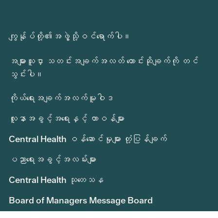
ကျွန်ုပ်တို့၏အဖွဲ့သို့ဝင်ရောက်ပါ။
အများသူငှာ သတင်းအချက်အလတ် တောင်းဆိုချက်ကို တင်
သွင်းပါ။
ကိုယ်ရေးအချက်အလက်မူဝါဒ
လူနာအခွင့်အရေးနှင့် တာဝန်များ
Central Health ဝန်ဆောင်မှုများ တုံ့ပြန်ချက်
ပညာရေးအခွင့်အလမ်းများ
Central Health သုတေသန
Board of Managers Message Board