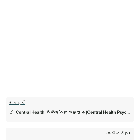
အရင်
Central Health စိတ်ရောဂါကုသမှုဌာန (Central Health Psychiatric Services)
နောက်တစ်ခု