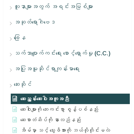
လူနာများအတွက် အရင်းအမြစ်များ
အဆုတ်ရောဂါဗေဒ
ခြေန
သက်သာပျောက်ကင်းရေး စောင့်ရှောက်မှု (C.C.)
အပြုအမူဆိုင်ရာကျန်းမာရေး
ဆေးဆိုင်
ဆေးညွှန်းဆေးဝါးအကူအညီ
ဆေးဝါးများကို ဘေးကင်းစွာ စွန့်ပစ်နည်း
ဆေးစာတံဆိပ်ကို နားလည်နည်း
အိမ်မှာ သင့် သွေးဖိအားကို ဘယ်လိုတိုင်းမလဲ