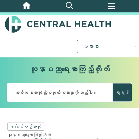
အဓိက
အကြောင်းအရာ
သို့
ကျော်သွား
ပါ။
ဗမာစာ
လူနာပညာရေးစာကြည့်တိုက်
ရှာရန်
< ခေါင်းစဉ်အားလုံး
လူနာပညာရေးစာကြည့်တိုက်