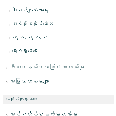
ပါးစပ်ကျန်းမာရေး
အင်ဒိုခရိုင်းနော်လ
က, ခ, ဂ, ဃ, င
ရောဂါရှာဖွေရေး
ဗီယက်နမ်ဘာသာဖြင့် စာတမ်းများ
အခြားဘာသာစကားများ
အလုံးစုံကျန်းမာရေး
အင်္ဂလိပ်စာရွက်စာတမ်းများ