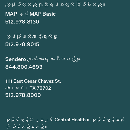
ကျွန်ုပ်တို့သည် ကူညီရန်အတွက် ဖြစ်ပါသည်။
MAP နှင့် MAP Basic
512.978.8130
ကွန်မြူနတီစောင့်ရှောက်မှု
512.978.9015
Sendero ကျန်းမာရေး အစီအစဉ်များ
844.800.4693
1111 East Cesar Chavez St.
အော်စတင်၊ TX 78702
512.978.8000
မူပိုင်ခွင့် © ၂၀၂၆ Central Health။ မူပိုင်ခွင့်အားလုံး
ကို သိမ်းဆည်းထားသည်။.