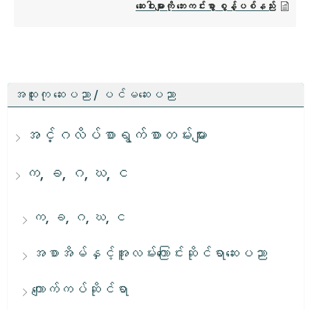
ဆေးဝါးများကို ဘေးကင်းစွာ စွန့်ပစ်နည်း
အထူးကု ဆေးပညာ / ပင်မဆေးပညာ
အင်္ဂလိပ်စာရွက်စာတမ်းများ
က, ခ, ဂ, ဃ, င
က, ခ, ဂ, ဃ, င
အစာအိမ်နှင့်အူလမ်းကြောင်းဆိုင်ရာဆေးပညာ
ကျောက်ကပ်ဆိုင်ရာ