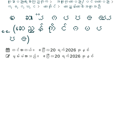
လူနာပညာရေးစာကြည့်တိုက်
အထူးကု ဆေးပညာ / ပင်မဆေးပညာ
က, ခ, ဂ, ဃ, င
ဆေးဆိုင်
ဆေးညွှန်းဆေးဝါးအကူအညီ
ပ ေ ဆး ၫၬ ၱ ၗ ၐ ၒ ၓ ၔ ၕ ၖ ၗ
ၘ ၙ (ဆေးညွှန် ကို င် ၐ ၑ ၒ
ၓ ၔ)
တင်ထားတယ်။
ဧပြီလ 20 ရက် 2026 ခုနှစ်
မွမ်းမံထားသည်။
ဧပြီလ 20 ရက် 2026 ခုနှစ်