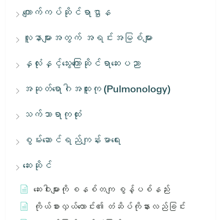
ကျောက်ကပ်ဆိုင်ရာဌာန
လူနာများအတွက် အရင်းအမြစ်များ
နှလုံးနှင့်သွေးကြောဆိုင်ရာဆေးပညာ
အဆုတ်ရောဂါအထူးကု (Pulmonology)
သက်သာရာကုထုံး
စွမ်းဆောင်ရည်ကျန်းမာရေး
ဆေးဆိုင်
ဆေးဝါးများကို စနစ်တကျ စွန့်ပစ်နည်း
ကိုယ်စားလှယ်လောင်း၏ တံဆိပ်ကိုနားလည်ခြင်း