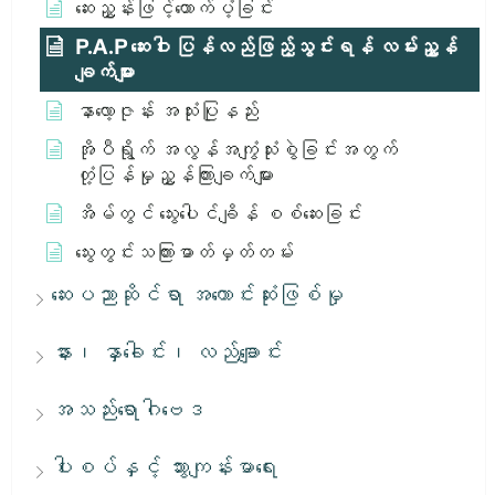
ဆေးညွှန်းဖြင့်ထောက်ပံ့ခြင်း
P.A.P ဆေးဝါး ပြန်လည်ဖြည့်သွင်းရန် လမ်းညွှန်
ချက်များ
နာလော့ဇုန်း အသုံးပြုနည်း
အိုပီရွိုက် အလွန်အကျွံသုံးစွဲခြင်းအတွက်
တုံ့ပြန်မှုညွှန်ကြားချက်များ
အိမ်တွင် သွေးပေါင်ချိန် စစ်ဆေးခြင်း
သွေးတွင်းသကြားဓာတ်မှတ်တမ်း
ဆေးပညာဆိုင်ရာ အကောင်းဆုံးဖြစ်မှု
နား၊ နှာခေါင်း၊ လည်ချောင်း
အသည်းရောဂါဗေဒ
ပါးစပ်နှင့် သွားကျန်းမာရေး