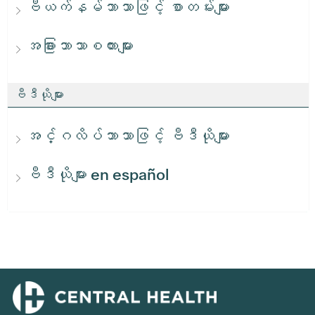
ဗီယက်နမ်ဘာသာဖြင့် စာတမ်းများ
အခြားဘာသာစကားများ
ဗီဒီယိုများ
အင်္ဂလိပ်ဘာသာဖြင့် ဗီဒီယိုများ
ဗီဒီယိုများ en español