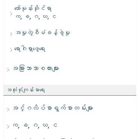
ဟော်မုန်းဆိုင်ရာ
က, ခ, ဂ, ဃ, င
အမှုတွဲစီမံခန့်ခွဲမှု
ရောဂါရှာဖွေရေး
အခြားဘာသာစကားများ
အလုံးစုံကျန်းမာရေး
အင်္ဂလိပ်စာရွက်စာတမ်းများ
က, ခ, ဂ, ဃ, င