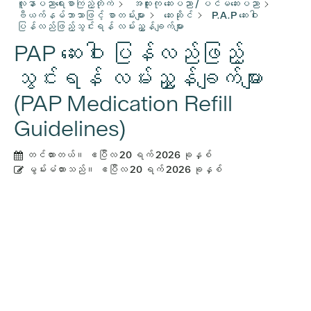
လူနာပညာရေးစာကြည့်တိုက်
အထူးကု ဆေးပညာ / ပင်မဆေးပညာ
ဗီယက်နမ်ဘာသာဖြင့် စာတမ်းများ
ဆေးဆိုင်
P.A.P ဆေးဝါး
ပြန်လည်ဖြည့်သွင်းရန် လမ်းညွှန်ချက်များ
PAP ဆေးဝါး ပြန်လည်ဖြည့်
သွင်းရန် လမ်းညွှန်ချက်များ
(PAP Medication Refill
Guidelines)
တင်ထားတယ်။
ဧပြီလ 20 ရက် 2026 ခုနှစ်
မွမ်းမံထားသည်။
ဧပြီလ 20 ရက် 2026 ခုနှစ်