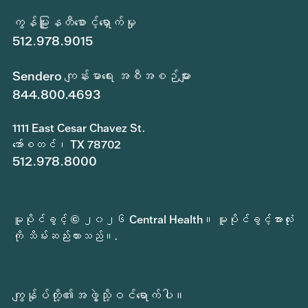
ကွန်မြူနတီစောင့်ရှောက်မှု
512.978.9015
Sendero ကျန်းမာရေး အစီအစဉ်များ
844.800.4693
1111 East Cesar Chavez St.
အော်စတင်၊ TX 78702
512.978.8000
မူပိုင်ခွင့် © ၂၀၂၆ Central Health။ မူပိုင်ခွင့်အားလုံး
ကို သိမ်းဆည်းထားသည်။.
ကျွန်ုပ်တို့၏အဖွဲ့သို့ဝင်ရောက်ပါ။