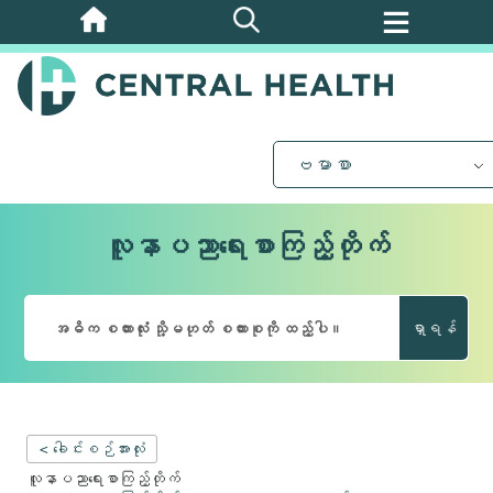
အဓိက
အကြောင်းအရာ
သို့
ကျော်သွား
ပါ။
ဗမာစာ
လူနာပညာရေးစာကြည့်တိုက်
ရှာရန်
< ခေါင်းစဉ်အားလုံး
လူနာပညာရေးစာကြည့်တိုက်