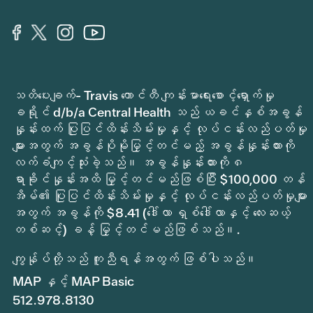
သတိပေးချက်- Travis ကောင်တီ ကျန်းမာရေးစောင့်ရှောက်မှု
ခရိုင် d/b/a Central Health သည် ယခင်နှစ်အခွန်
နှုန်းထက် ပြုပြင်ထိန်းသိမ်းမှုနှင့် လုပ်ငန်းလည်ပတ်မှု
များအတွက် အခွန်ပိုမိုမြှင့်တင်မည့် အခွန်နှုန်းထားကို
လက်ခံကျင့်သုံးခဲ့သည်။ အခွန်နှုန်းထားကို ၈
ရာခိုင်နှုန်းအထိ မြှင့်တင်မည်ဖြစ်ပြီး $100,000 တန်
အိမ်၏ ပြုပြင်ထိန်းသိမ်းမှုနှင့် လုပ်ငန်းလည်ပတ်မှုများ
အတွက် အခွန်ကို $8.41 (ဒေါ်လာ ရှစ်ဒေါ်လာနှင့် လေးဆယ့်
တစ်ဆင့်) ခန့် မြှင့်တင်မည်ဖြစ်သည်။.
ကျွန်ုပ်တို့သည် ကူညီရန်အတွက် ဖြစ်ပါသည်။
MAP နှင့် MAP Basic
512.978.8130