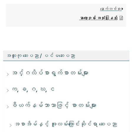
နောက်တစ်ခု
နာလော့ဇုန်း အသုံးပြုနည်း
အထူးကု ဆေးပညာ / ပင်မဆေးပညာ
အင်္ဂလိပ်စာရွက်စာတမ်းများ
က, ခ, ဂ, ဃ, င
ဗီယက်နမ်ဘာသာဖြင့် စာတမ်းများ
အစာအိမ်နှင့် အူလမ်းကြောင်းဆိုင်ရာ ဆေးပညာ