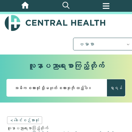
အဓိက
အကြောင်းအရာ
သို့
ကျော်သွား
ပါ။
ဗမာစာ
လူနာပညာရေးစာကြည့်တိုက်
ရှာရန်
< ခေါင်းစဉ်အားလုံး
လူနာပညာရေးစာကြည့်တိုက်