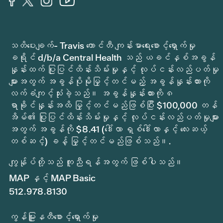
သတိပေးချက်- Travis ကောင်တီ ကျန်းမာရေးစောင့်ရှောက်မှု
ခရိုင် d/b/a Central Health သည် ယခင်နှစ်အခွန်
နှုန်းထက် ပြုပြင်ထိန်းသိမ်းမှုနှင့် လုပ်ငန်းလည်ပတ်မှု
များအတွက် အခွန်ပိုမိုမြှင့်တင်မည့် အခွန်နှုန်းထားကို
လက်ခံကျင့်သုံးခဲ့သည်။ အခွန်နှုန်းထားကို ၈
ရာခိုင်နှုန်းအထိ မြှင့်တင်မည်ဖြစ်ပြီး $100,000 တန်
အိမ်၏ ပြုပြင်ထိန်းသိမ်းမှုနှင့် လုပ်ငန်းလည်ပတ်မှုများ
အတွက် အခွန်ကို $8.41 (ဒေါ်လာ ရှစ်ဒေါ်လာနှင့် လေးဆယ့်
တစ်ဆင့်) ခန့် မြှင့်တင်မည်ဖြစ်သည်။.
ကျွန်ုပ်တို့သည် ကူညီရန်အတွက် ဖြစ်ပါသည်။
MAP နှင့် MAP Basic
512.978.8130
ကွန်မြူနတီစောင့်ရှောက်မှု