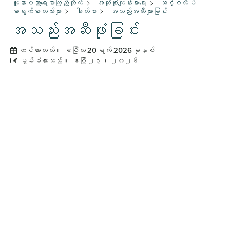
လူနာပညာရေးစာကြည့်တိုက်
အလုံးစုံကျန်းမာရေး
အင်္ဂလိပ်
စာရွက်စာတမ်းများ
ဓါတ်စာ
အသည်းအဆီများခြင်း
အသည်းအဆီဖုံးခြင်း
တင်ထားတယ်။
ဧပြီလ 20 ရက် 2026 ခုနှစ်
မွမ်းမံထားသည်။
ဧပြီ ၂၃၊ ၂၀၂၆