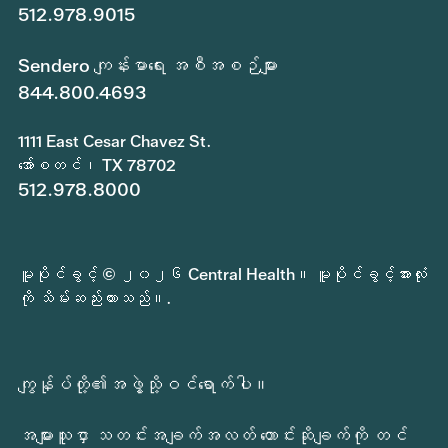
512.978.9015
Sendero ကျန်းမာရေး အစီအစဉ်များ
844.800.4693
1111 East Cesar Chavez St.
အော်စတင်၊ TX 78702
512.978.8000
မူပိုင်ခွင့် © ၂၀၂၆ Central Health။ မူပိုင်ခွင့်အားလုံး
ကို သိမ်းဆည်းထားသည်။.
ကျွန်ုပ်တို့၏အဖွဲ့သို့ဝင်ရောက်ပါ။
အများသူငှာ သတင်းအချက်အလတ် တောင်းဆိုချက်ကို တင်