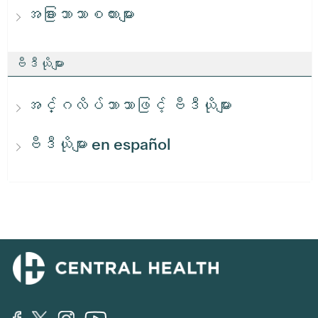
အခြားဘာသာစကားများ
ဗီဒီယိုများ
အင်္ဂလိပ်ဘာသာဖြင့် ဗီဒီယိုများ
ဗီဒီယိုများ en español