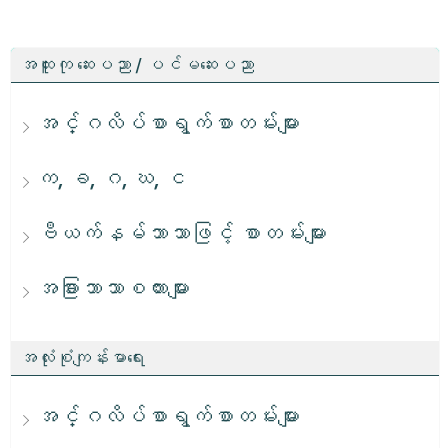
အထူးကု ဆေးပညာ / ပင်မဆေးပညာ
အင်္ဂလိပ်စာရွက်စာတမ်းများ
က, ခ, ဂ, ဃ, င
ဗီယက်နမ်ဘာသာဖြင့် စာတမ်းများ
အခြားဘာသာစကားများ
အလုံးစုံကျန်းမာရေး
အင်္ဂလိပ်စာရွက်စာတမ်းများ