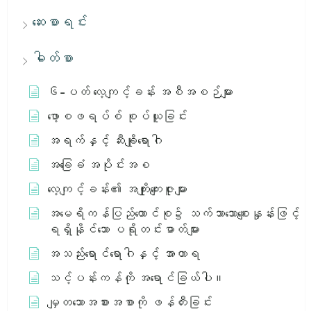
ဆေးစာရင်း
ဓါတ်စာ
၆-ပတ် လေ့ကျင့်ခန်း အစီအစဉ်များ
ဖော့စဖရပ်စ် စုပ်ယူခြင်း
အရက်နှင့် ဆီးချိုရောဂါ
အခြေခံ အပိုင်းအစ
လေ့ကျင့်ခန်း၏ အကျိုးကျေးဇူးများ
အမေရိကန်ပြည်ထောင်စု၌ သက်သာသောစျေးနှုန်းဖြင့်
ရရှိနိုင်သော ပရိုတင်းဓာတ်များ
အသည်းရောင်ရောဂါနှင့် အာဟာရ
သင့်ပန်းကန်ကို အရောင်ခြယ်ပါ။
မျှတသောအစားအစာကို ဖန်တီးခြင်း