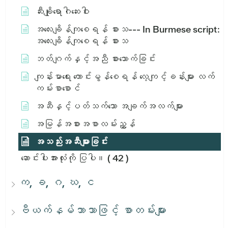
ဆီးချိုရောဂါဆေးဝါး
အ​လေး​ချိန်​ကျ​စေ​ရန်​ စား​သ​ --- In Burmese script:
အ​လေး​ချိန်​ကျ​စေ​ရန်​ စား​သ​
ဘတ်ဂျက်နှင့်အညီ စားသောက်ခြင်း
ကျန်းမာရေး ကောင်းမွန်စေရန် လေ့ကျင့်ခန်းများ လက်
ကမ်းစာစောင်
အဆီနှင့်ပတ်သက်သော အချက်အလက်များ
အမြန်အစားအစာလမ်းညွှန်
အသည်းအဆီများခြင်း
ဆောင်းပါးအားလုံးကို ပြပါ။
( 42 )
က, ခ, ဂ, ဃ, င
ဗီယက်နမ်ဘာသာဖြင့် စာတမ်းများ