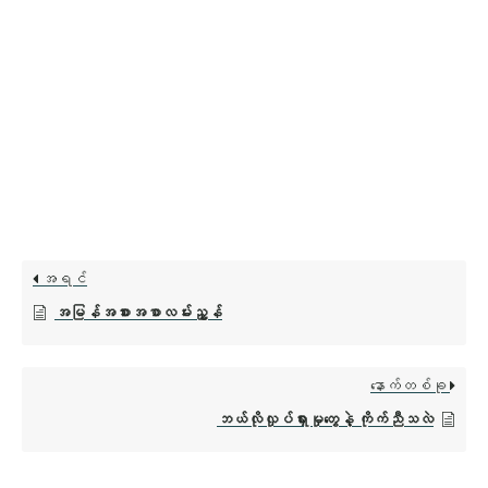
အရင်
အမြန်အစားအစာလမ်းညွှန်
နောက်တစ်ခု
ဘယ်လိုလှုပ်ရှားမှုတွေနဲ့ ကိုက်ညီသလဲ