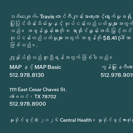
သတိပေးချက်- Travis ကောင်တီ ကျန်းမာရေးစောင့်ရှောက်မှ
ပြုပြင်ထိန်းသိမ်းမှုနှင့် လုပ်ငန်းလည်ပတ်မှုများအတွက် 
သည်။ အခွန်နှုန်းထားကို ၈ ရာခိုင်နှုန်းအထိ မြှင့်တင်
လုပ်ငန်းလည်ပတ်မှုများအတွက် အခွန်ကို $8.41 (ဒေါ်လာ 
ဖြစ်သည်။.
ကျွန်ုပ်တို့သည် ကူညီရန်အတွက် ဖြစ်ပါသည်။
MAP နှင့် MAP Basic
ကွန်မြူနတီစောင့
512.978.8130
512.978.901
1111 East Cesar Chavez St.
အော်စတင်၊ TX 78702
512.978.8000
မူပိုင်ခွင့် © ၂၀၂၆ Central Health။ မူပိုင်ခွင့်အားလုံးက