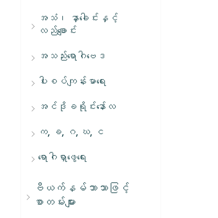
အသံ၊ နှာခေါင်းနှင့်
လည်ချောင်း
အသည်းရောဂါဗေဒ
ပါးစပ်ကျန်းမာရေး
အင်ဒိုခရိုင်းနော်လ
က, ခ, ဂ, ဃ, င
ရောဂါရှာဖွေရေး
ဗီယက်နမ်ဘာသာဖြင့်
စာတမ်းများ