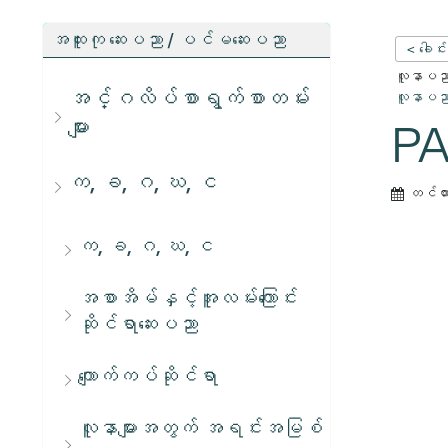
အထူးကု ဆေးပညာ / ပင်မဆေးပညာ
< ခေါင်
လူနာပညာရ
အင်္ဂလိပ်စာရွက်စာတမ်း
လူနာပညာရ
များ
PA
က, ခ, ဂ, ဃ, င
တင်ထ
က, ခ, ဂ, ဃ, င
အစာအိမ်နှင့်အူလမ်းကြောင်း
ဆိုင်ရာဆေးပညာ
ကျောက်ကပ်ဆိုင်ရာ
လူနာများအတွက် အရင်းအမြစ်