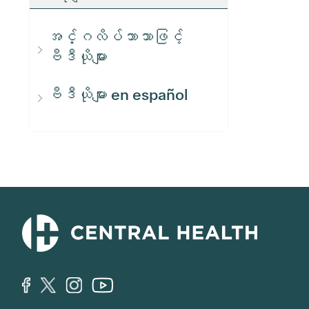
အင်္ဂလိပ်ဘာသာဖြင့်
ဗီဒီယိုများ
ဗီဒီယိုများ en español