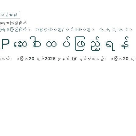
းစဉ်အားလုံး
ေးစာကြည့်တိုက်
ေးစာကြည့်တိုက်
အထူးကု ဆေးပညာ / ပင်မဆေးပညာ
က, ခ, ဂ, ဃ, င
P ဆေးဝါးထပ်ဖြည့်ရန် လမ
ားတယ်။
ဧပြီလ 20 ရက် 2026 ခုနှစ်
မွမ်းမံထားသည်။
ဧပြီလ 20 ရက