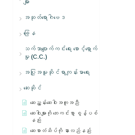
များ
အဆုတ်ရောဂါဗေဒ
ခြေန
သက်သာပျောက်ကင်းရေး စောင့်ရှောက်
မှု (C.C.)
အပြုအမူဆိုင်ရာကျန်းမာရေး
ဆေးဆိုင်
ဆေးညွှန်းဆေးဝါးအကူအညီ
ဆေးဝါးများကို ဘေးကင်းစွာ စွန့်ပစ်
နည်း
ဆေးစာတံဆိပ်ကို နားလည်နည်း