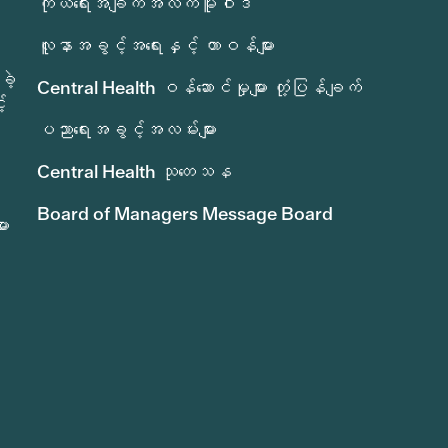
ကိုယ်ရေးအချက်အလက်မူဝါဒ
လူနာအခွင့်အရေးနှင့် တာဝန်များ
ခဲ့
Central Health ဝန်ဆောင်မှုများ တုံ့ပြန်ချက်
်
ပညာရေးအခွင့်အလမ်းများ
Central Health သုတေသန
Board of Managers Message Board
ား