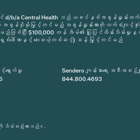
ုခရိုင် d/b/a Central Health သည် ယခင်နှစ်အခွန်နှုန်းထက်
အခွန်ပိုမိုမြှင့်တင်မည့် အခွန်နှုန်းထားကို လက်ခံကျင့်သုံး
မည်ဖြစ်ပြီး $100,000 တန် အိမ်၏ ပြုပြင်ထိန်းသိမ်းမှုနှင့
ရှစ်ဒေါ်လာနှင့် လေးဆယ့်တစ်ဆင့်) ခန့် မြှင့်တင်မည်
်ရှောက်မှု
Sendero ကျန်းမာရေး အစီအစဉ်မျ
5
844.800.4693
ို သိမ်းဆည်းထားသည်။.