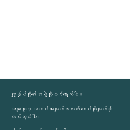
ကျွန်ုပ်တို့၏အဖွဲ့သို့ဝင်ရောက်ပါ။
အများသူငှာ သတင်းအချက်အလတ် တောင်းဆိုချက်ကို
တင်သွင်းပါ။