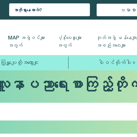
ဗမာစာ
MAP အဖွဲ့ဝင်များ
ပံ့ပိုးပေးသူများ
ဘုတ်အဖွဲ့ မန်နေဂျာမ
အတွက်
အတွက်
အစည်းအဝေးများ
ကြှနျုပျတို့အကွောငျး
ပါဝင်လိုက်ပါ။
လူနာပညာရေးစာကြည့်တိုက