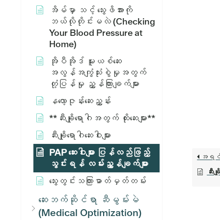
အိမ်မှာ သင့် သွေးဖိအားကို
ဘယ်လိုတိုင်းမလဲ (Checking
Your Blood Pressure at
Home)
အိုပီအိုဒ် မူးယစ်ဆေး
အလွန်အကျွံသုံးစွဲမှုအတွက်
တုံ့ပြန်မှု ညွှန်ကြားချက်များ
နလော့ဇုန်းဆေးညွှန်း
**ဆီးချိုရောဂါအတွက် ထိုးဆေးများ**
ဆီးချိုရောဂါဆေးဝါးများ
PAP ဆေးဝါးများ ပြန်လည်ဖြည့်
အရင
သွင်းရန် လမ်းညွှန်ချက်များ
ဆီးချိ
သွေးတွင်းသကြားဓာတ်မှတ်တမ်း
ဆေးဘက်ဆိုင်ရာ ဆီမွမ်းမဲ
(Medical Optimization)