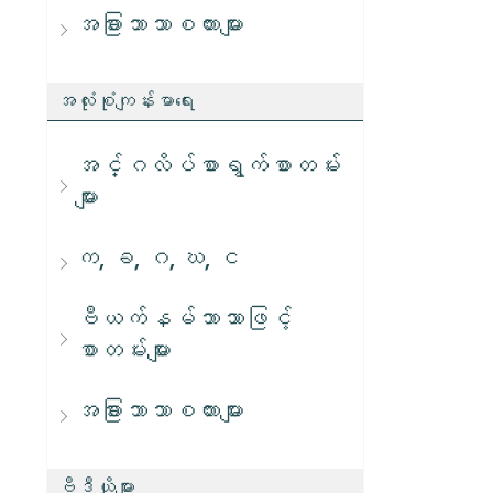
အခြားဘာသာစကားများ
အလုံးစုံကျန်းမာရေး
အင်္ဂလိပ်စာရွက်စာတမ်း
များ
က, ခ, ဂ, ဃ, င
ဗီယက်နမ်ဘာသာဖြင့်
စာတမ်းများ
အခြားဘာသာစကားများ
ဗီဒီယိုများ