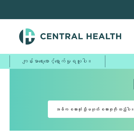
အဓိက
အကြောင်းအရာ
သို့
ကျော်သွား
ပါ။
ကျန်းမာရေးစောင့်ရှောက်မှုရယူပါ။