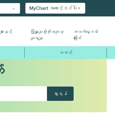
MyChart အကောင့်ဝင်ပါ။
ျားနှင့်
ကြှနျုပျတို့ကိုဆကျသှ
အသက်မွေးဝမ်း
ယျရနျ
ကြောင်း
သတင်း
်
ရှာရန်