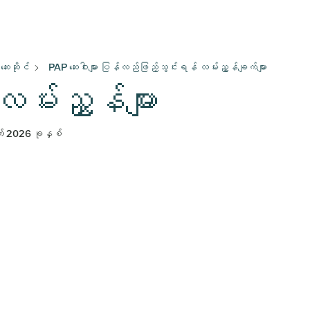
ဆေးဆိုင်
PAP ဆေးဝါးများ ပြန်လည်ဖြည့်သွင်းရန် လမ်းညွှန်ချက်များ
်းညွှန်များ
် 2026 ခုနှစ်