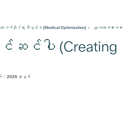
ဆေးဘက်ဆိုင်ရာ ဆီမွမ်းမဲ (Medical Optimization)
မျှတသောအစားအစာ
ြင်ဆင်ပါ (Creating
်၊ 2026 ခုနှစ်