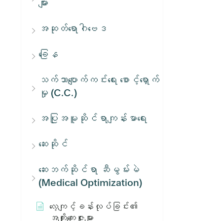
များ
အဆုတ်ရောဂါဗေဒ
ခြေန
သက်သာပျောက်ကင်းရေး စောင့်ရှောက်
မှု (C.C.)
အပြုအမူဆိုင်ရာကျန်းမာရေး
ဆေးဆိုင်
ဆေးဘက်ဆိုင်ရာ ဆီမွမ်းမဲ
(Medical Optimization)
လေ့ကျင့်ခန်းလုပ်ခြင်း၏
အကျိုးကျေးဇူးများ