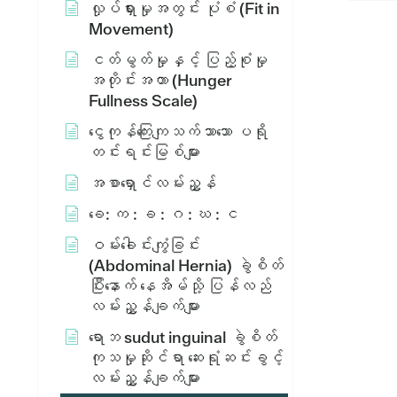
လှုပ်ရှားမှုအတွင်း ပုံစံ (Fit in
Movement)
ငတ်မွတ်မှုနှင့် ပြည့်စုံမှု
အတိုင်းအတာ (Hunger
Fullness Scale)
ငွေကုန်ကြေးကျသက်သာသော ပရို
တင်းရင်းမြစ်များ
အစာရှောင်လမ်းညွှန်
ခေ: က : ခ : ဂ : ဃ : င
ဝမ်းခေါင်းကျွံခြင်း
(Abdominal Hernia) ခွဲစိတ်
ပြီးနောက် နေအိမ်သို့ ပြန်လည်
လမ်းညွှန်ချက်များ
ရောဘ sudut inguinal ခွဲစိတ်
ကုသမှုဆိုင်ရာ ဆေးရုံဆင်းခွင့်
လမ်းညွှန်ချက်များ