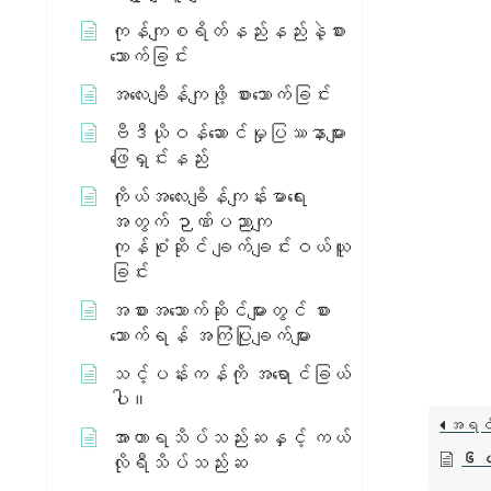
ကုန်ကျစရိတ်နည်းနည်းနဲ့စား
သောက်ခြင်း
အလေးချိန်ကျဖို့ စားသောက်ခြင်း
ဗီဒီယိုဝန်ဆောင်မှုပြဿနာများ
ဖြေရှင်းနည်း
ကိုယ်အလေးချိန်ကျန်းမာရေး
အတွက် ဉာဏ်ပညာကျ
ကုန်စုံဆိုင် ချက်ချင်းဝယ်ယူ
ခြင်း
အစားအသောက်ဆိုင်များတွင် စား
သောက်ရန် အကြံပြုချက်များ
သင့်ပန်းကန်ကို အရောင်ခြယ်
ပါ။
အရင
အာဟာရသိပ်သည်းဆနှင့် ကယ်
၆ ပတ
လိုရီသိပ်သည်းဆ