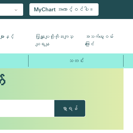
MyChart အကောင့်ဝင်ပါ။
ျားနှင့်
ကြှနျုပျတို့ကိုဆကျသှ
အသက်မွေးဝမ်း
ယျရနျ
ကြောင်း
သတင်း
်
ရှာရန်