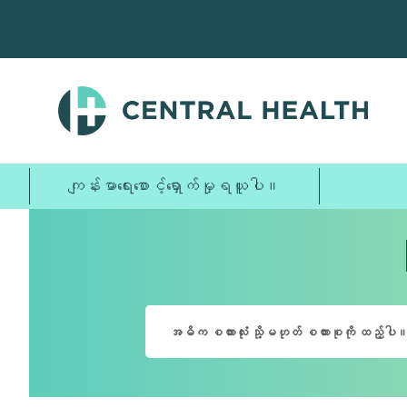
အဓိက
အကြောင်းအရာ
သို့
ကျော်သွား
ပါ။
ကျန်းမာရေးစောင့်ရှောက်မှုရယူပါ။