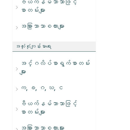
ဗီယက်နမ်ဘာသာဖြင့်
စာတမ်းများ
အခြားဘာသာစကားများ
အလုံးစုံကျန်းမာရေး
အင်္ဂလိပ်စာရွက်စာတမ်း
များ
က, ခ, ဂ, ဃ, င
ဗီယက်နမ်ဘာသာဖြင့်
စာတမ်းများ
အခြားဘာသာစကားများ