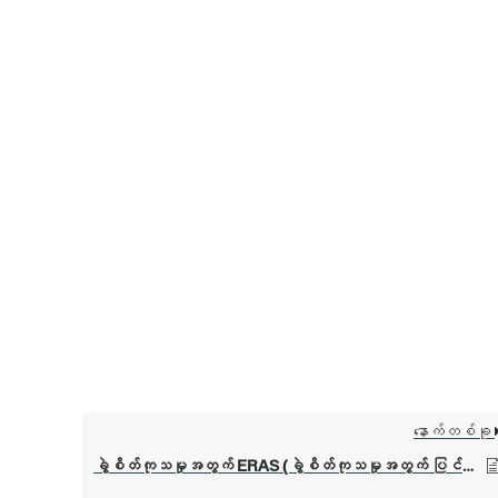
နောက်တစ်ခု
ခွဲစိတ်ကုသမှုအတွက် ERAS (ခွဲစိတ်ကုသမှုအတွက် ပြင်ဆင်ပါ)