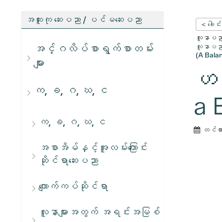
အထူးကု ဆေးပညာ / ပင်မဆေးပညာ
< ခေါင်
လူနာပညာရ
အင်္ဂလိပ်စာရွက်စာတမ်း
လူနာပညာရ
(A Bala
များ
ဟန
က, ခ, ဂ, ဃ, င
a 
က, ခ, ဂ, ဃ, င
တင်ထ
အစာအိမ်နှင့်အူလမ်းကြောင်း
ဆိုင်ရာဆေးပညာ
ကျောက်ကပ်ဆိုင်ရာ
လူနာများအတွက် အရင်းအမြစ်