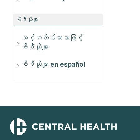
ဗီဒီယိုများ
အင်္ဂလိပ်ဘာသာဖြင့်
ဗီဒီယိုများ
ဗီဒီယိုများ en español