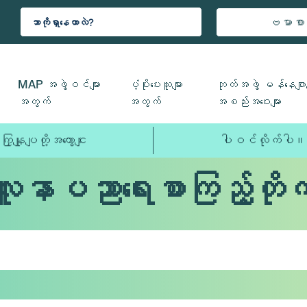
ဗမာစာ
MAP အဖွဲ့ဝင်များ
ပံ့ပိုးပေးသူများ
ဘုတ်အဖွဲ့ မန်နေဂျာမ
အတွက်
အတွက်
အစည်းအဝေးများ
ကြှနျုပျတို့အကွောငျး
ပါဝင်လိုက်ပါ။
လူနာပညာရေးစာကြည့်တိုက