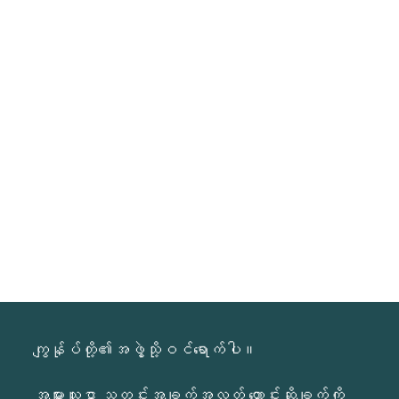
ကျွန်ုပ်တို့၏အဖွဲ့သို့ဝင်ရောက်ပါ။
အများသူငှာ သတင်းအချက်အလတ် တောင်းဆိုချက်ကို