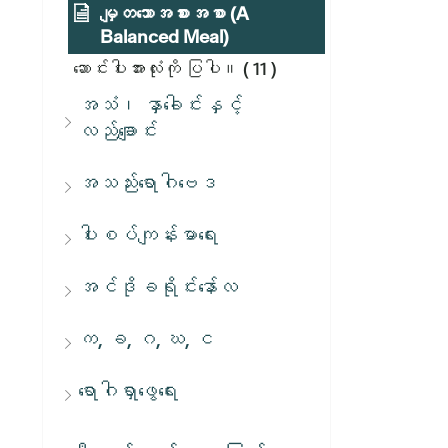
မျှတသောအစားအစာ (A
Balanced Meal)
ဆောင်းပါးအားလုံးကို ပြပါ။
( 11 )
အသံ၊ နှာခေါင်းနှင့်
လည်ချောင်း
အသည်းရောဂါဗေဒ
ပါးစပ်ကျန်းမာရေး
အင်ဒိုခရိုင်းနော်လ
က, ခ, ဂ, ဃ, င
ရောဂါရှာဖွေရေး