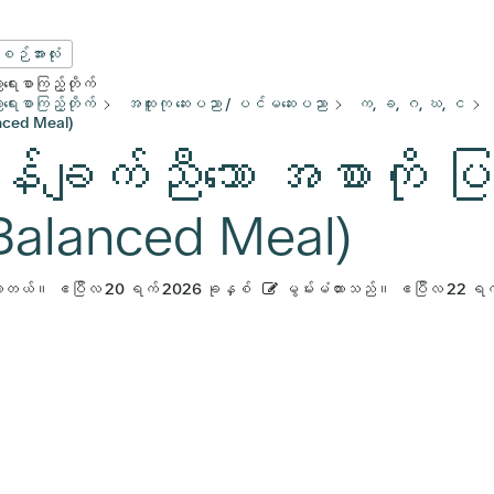
းစဉ်အားလုံး
ေးစာကြည့်တိုက်
ေးစာကြည့်တိုက်
အထူးကု ဆေးပညာ / ပင်မဆေးပညာ
က, ခ, ဂ, ဃ, င
nced Meal)
်ချက်ညီသော အစာကို ပ
Balanced Meal)
ားတယ်။
ဧပြီလ 20 ရက် 2026 ခုနှစ်
မွမ်းမံထားသည်။
ဧပြီလ 22 ရက