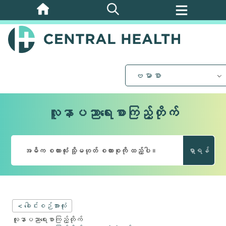
အဓိက
အကြောင်းအရာ
သို့
ကျော်သွား
ပါ။
ဗမာစာ
လူနာပညာရေးစာကြည့်တိုက်
ရှာရန်
< ခေါင်းစဉ်အားလုံး
လူနာပညာရေးစာကြည့်တိုက်