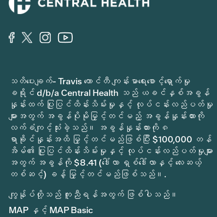
သတိပေးချက်- Travis ကောင်တီ ကျန်းမာရေးစောင့်ရှောက်မှု
ခရိုင် d/b/a Central Health သည် ယခင်နှစ်အခွန်
နှုန်းထက် ပြုပြင်ထိန်းသိမ်းမှုနှင့် လုပ်ငန်းလည်ပတ်မှု
များအတွက် အခွန်ပိုမိုမြှင့်တင်မည့် အခွန်နှုန်းထားကို
လက်ခံကျင့်သုံးခဲ့သည်။ အခွန်နှုန်းထားကို ၈
ရာခိုင်နှုန်းအထိ မြှင့်တင်မည်ဖြစ်ပြီး $100,000 တန်
အိမ်၏ ပြုပြင်ထိန်းသိမ်းမှုနှင့် လုပ်ငန်းလည်ပတ်မှုများ
အတွက် အခွန်ကို $8.41 (ဒေါ်လာ ရှစ်ဒေါ်လာနှင့် လေးဆယ့်
တစ်ဆင့်) ခန့် မြှင့်တင်မည်ဖြစ်သည်။.
ကျွန်ုပ်တို့သည် ကူညီရန်အတွက် ဖြစ်ပါသည်။
MAP နှင့် MAP Basic