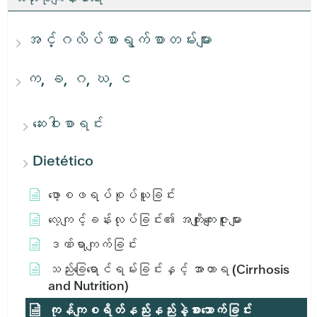
အင်္ဂလိပ်စာရွက်စာတမ်းများ
က, ခ, ဂ, ဃ, င
ဆေးဝါးစာရင်း
Dietético
ဖော့စဖရပ်စုပ်ယူခြင်း
လေ့ကျင့်ခန်းလုပ်ခြင်း၏ အကျိုးကျေးဇူးများ
ဒဏ်ရာကျက်ခြင်း
သည်းခြေရောင်ရမ်းခြင်းနှင့် အာဟာရ (Cirrhosis
and Nutrition)
ကုန်ကျစရိတ်နည်းနည်းနဲ့စားသောက်ခြင်း