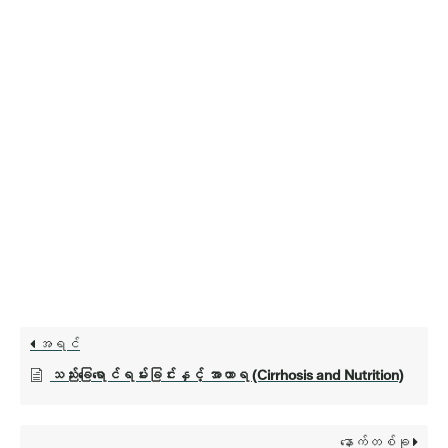
အရင်
သည်းခြေရောင်ရမ်းခြင်းနှင့် အာဟာရ (Cirrhosis and Nutrition)
နောက်တစ်ခု