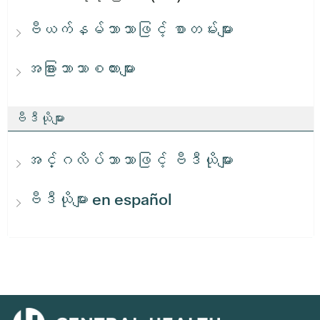
ဗီယက်နမ်ဘာသာဖြင့် စာတမ်းများ
အခြားဘာသာစကားများ
ဗီဒီယိုများ
အင်္ဂလိပ်ဘာသာဖြင့် ဗီဒီယိုများ
ဗီဒီယိုများ en español