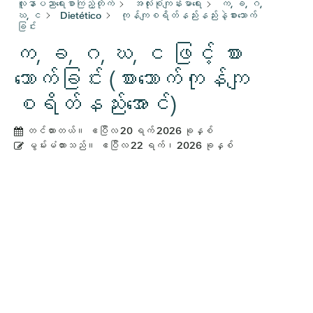
လူနာပညာရေးစာကြည့်တိုက်
အလုံးစုံကျန်းမာရေး
က, ခ, ဂ,
ဃ, င
Dietético
ကုန်ကျစရိတ်နည်းနည်းနဲ့စားသောက်
ခြင်း
က, ခ, ဂ, ဃ, င ဖြင့် စား
သောက်ခြင်း (စားသောက်ကုန်ကျ
စရိတ်နည်းအောင်)
တင်ထားတယ်။
ဧပြီလ 20 ရက် 2026 ခုနှစ်
မွမ်းမံထားသည်။
ဧပြီလ 22 ရက်၊ 2026 ခုနှစ်