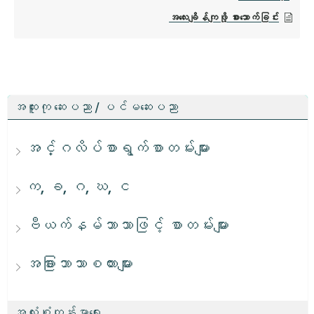
အလေးချိန်ကျဖို့ စားသောက်ခြင်း
အထူးကု ဆေးပညာ / ပင်မဆေးပညာ
အင်္ဂလိပ်စာရွက်စာတမ်းများ
က, ခ, ဂ, ဃ, င
ဗီယက်နမ်ဘာသာဖြင့် စာတမ်းများ
အခြားဘာသာစကားများ
အလုံးစုံကျန်းမာရေး