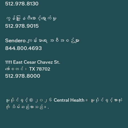
512.978.8130
ကွန်မြူနတီစောင့်ရှောက်မှု
512.978.9015
Sendero ကျန်းမာရေး အစီအစဉ်များ
844.800.4693
1111 East Cesar Chavez St.
အော်စတင်၊ TX 78702
512.978.8000
မူပိုင်ခွင့် © ၂၀၂၆ Central Health။ မူပိုင်ခွင့်အားလုံး
ကို သိမ်းဆည်းထားသည်။.