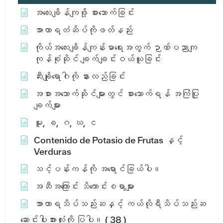
အလေးချိန်ကျဖို့ စားသောက်ခြင်း
အာဟာရတံဆိပ်ကိုဖတ်နည်း
ကိုယ်အလေးချိန်ကျန်းမာရေးအတွက် ဉာဏ်ပညာကျ
ကုန်စုံဆိုင် ချက်ချင်းဝယ်ယူခြင်း
ဆီးချိုရောဂါကို နားလည်ခြင်း
အစားအသောက်ဆိုင်များတွင် စားသောက်ရန် အကြံပြု
ချက်များ
မူး, ခ, ဂ, ဃ, င
Contenido de Potasio de Frutas နှင့်
Verduras
သင့်ပန်းကန်ကို အရောင်ခြယ်ပါ။
အဆီအကြောင်း သိကောင်းစရာများ
အာဟာရသိပ်သည်းဆနှင့် ကယ်လိုရီသိပ်သည်းဆ
ဆောင်းပါးအားလုံးကို ပြပါ။
( 38 )