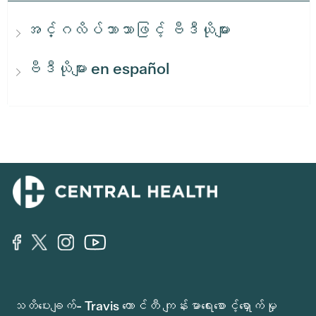
အင်္ဂလိပ်ဘာသာဖြင့် ဗီဒီယိုများ
ဗီဒီယိုများ en español
သတိပေးချက်- Travis ကောင်တီ ကျန်းမာရေးစောင့်ရှောက်မှု