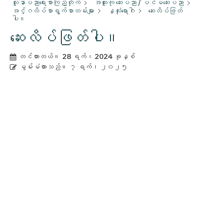
လူနာပညာရေးစာကြည့်တိုက်
အထူးကု ဆေးပညာ / ပင်မဆေးပညာ
အင်္ဂလိပ်စာရွက်စာတမ်းများ
နှလုံးရောဂါ
ဆေးလိပ်ဖြတ်
ပါ။
ဆေးလိပ်ဖြတ်ပါ။
တင်ထားတယ်။
28 ရက်၊ 2024 ခုနှစ်
မွမ်းမံထားသည်။
၇ ရက်၊ ၂၀၂၅