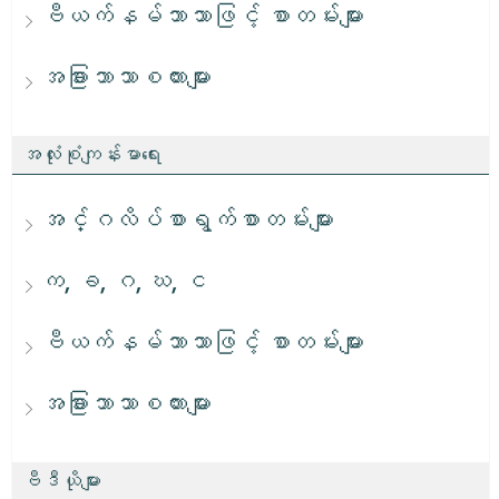
ဗီယက်နမ်ဘာသာဖြင့် စာတမ်းများ
အခြားဘာသာစကားများ
အလုံးစုံကျန်းမာရေး
အင်္ဂလိပ်စာရွက်စာတမ်းများ
က, ခ, ဂ, ဃ, င
ဗီယက်နမ်ဘာသာဖြင့် စာတမ်းများ
အခြားဘာသာစကားများ
ဗီဒီယိုများ