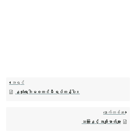
အရင်
နှလုံးရောဂါမစတင်မီ ရပ်တန့်ပါ။
နောက်တစ်ခု
သကြားနှင့် အချိုဓာတ်များ