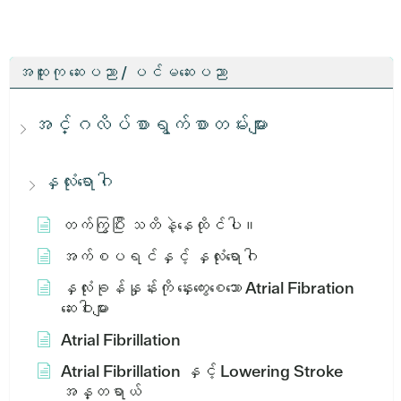
အထူးကု ဆေးပညာ / ပင်မဆေးပညာ
အင်္ဂလိပ်စာရွက်စာတမ်းများ
နှလုံးရောဂါ
တက်ကြွပြီး သတိနဲ့နေထိုင်ပါ။
အက်စပရင်နှင့် နှလုံးရောဂါ
နှလုံးခုန်နှုန်းကို နှေးကွေးစေသော Atrial Fibration
ဆေးဝါးများ
Atrial Fibrillation
Atrial Fibrillation နှင့် Lowering Stroke
အန္တရာယ်