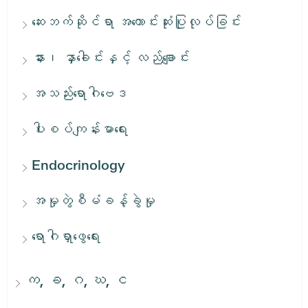
ဆေးဘက်ဆိုင်ရာ အကောင်းဆုံးပြုလုပ်ခြင်း
နား၊ နှာခေါင်းနှင့် လည်ချောင်း
အသည်းရောဂါဗေဒ
ပါးစပ်ကျန်းမာရေး
Endocrinology
အမှုတွဲစီမံခန့်ခွဲမှု
ရောဂါရှာဖွေရေး
က, ခ, ဂ, ဃ, င