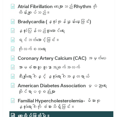
Atrial Fibrillation ဆေးများသည် Rhythm ကို
ထိန်းချုပ်သည်။
Bradycardia (နှလုံးခုန်နှုန်းနှေးခြင်း)
နှလုံးပြန်လည်ထူထောင်ရေး
ရင်ဘတ်အောင့်ခြင်း။
ကိုလက်စထရော
Coronary Artery Calcium (CAC) အမှတ်ပေး
အာမခံထားသူ လူနာအချက်အလက်
ဆီးချိုရောဂါနှင့် နှလုံးရောဂါအန္တရာယ်
American Diabetes Association မှ ပညာရေး
ဆိုင်ရာပစ္စည်းများ
Familial Hypercholesterolemia- မိသားစု
နှလုံးရောဂါကို ခံစားသိရှိခြင်း။
ဆေးလိပ်ဖြတ်ပါ။