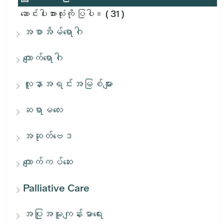
ဆောင်းပါးအားလုံးကို ပြပါ။
( 31 )
အစာအိမ်ရောဂါ
ကျောက်ရောဂါ
လူနာအရင်းအမြစ်များ
ဆရာမလေး
အဆုတ်ဗေဒ
ကျောက်ကပ်ဆေး
Palliative Care
အပြုအမူကျန်းမာရေး