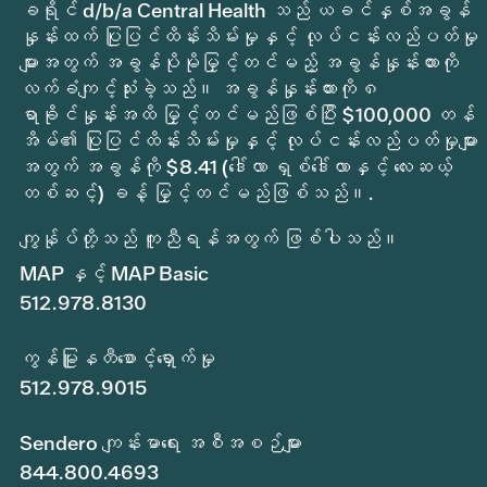
ခရိုင် d/b/a Central Health သည် ယခင်နှစ်အခွန်
နှုန်းထက် ပြုပြင်ထိန်းသိမ်းမှုနှင့် လုပ်ငန်းလည်ပတ်မှု
များအတွက် အခွန်ပိုမိုမြှင့်တင်မည့် အခွန်နှုန်းထားကို
လက်ခံကျင့်သုံးခဲ့သည်။ အခွန်နှုန်းထားကို ၈
ရာခိုင်နှုန်းအထိ မြှင့်တင်မည်ဖြစ်ပြီး $100,000 တန်
အိမ်၏ ပြုပြင်ထိန်းသိမ်းမှုနှင့် လုပ်ငန်းလည်ပတ်မှုများ
အတွက် အခွန်ကို $8.41 (ဒေါ်လာ ရှစ်ဒေါ်လာနှင့် လေးဆယ့်
တစ်ဆင့်) ခန့် မြှင့်တင်မည်ဖြစ်သည်။.
ကျွန်ုပ်တို့သည် ကူညီရန်အတွက် ဖြစ်ပါသည်။
MAP နှင့် MAP Basic
512.978.8130
ကွန်မြူနတီစောင့်ရှောက်မှု
512.978.9015
Sendero ကျန်းမာရေး အစီအစဉ်များ
844.800.4693