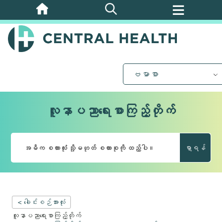
အဓိက
အကြောင်းအရာ
သို့
ကျော်သွား
ပါ။
ဗမာစာ
လူနာပညာရေးစာကြည့်တိုက်
ရှာရန်
< ခေါင်းစဉ်အားလုံး
လူနာပညာရေးစာကြည့်တိုက်