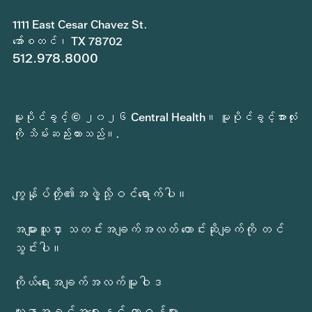
1111 East Cesar Chavez St.
အော်စတင်၊ TX 78702
512.978.8000
မူပိုင်ခွင့် © ၂၀၂၆ Central Health။ မူပိုင်ခွင့်အားလုံး
ကို သိမ်းဆည်းထားသည်။.
ကျွန်ုပ်တို့၏အဖွဲ့သို့ဝင်ရောက်ပါ။
အများသူငှာ သတင်းအချက်အလတ် တောင်းဆိုချက်ကို တင်
သွင်းပါ။
ကိုယ်ရေးအချက်အလက်မူဝါဒ
လူနာအခွင့်အရေးနှင့် တာဝန်များ