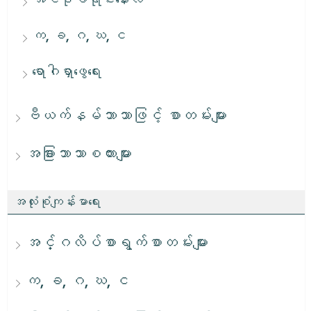
က, ခ, ဂ, ဃ, င
ရောဂါရှာဖွေရေး
ဗီယက်နမ်ဘာသာဖြင့် စာတမ်းများ
အခြားဘာသာစကားများ
အလုံးစုံကျန်းမာရေး
အင်္ဂလိပ်စာရွက်စာတမ်းများ
က, ခ, ဂ, ဃ, င