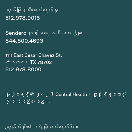
ကွန်မြူနတီစောင့်ရှောက်မှု
512.978.9015
Sendero ကျန်းမာရေး အစီအစဉ်များ
844.800.4693
1111 East Cesar Chavez St.
အော်စတင်၊ TX 78702
512.978.8000
မူပိုင်ခွင့် © ၂၀၂၆ Central Health။ မူပိုင်ခွင့်အားလုံး
ကို သိမ်းဆည်းထားသည်။.
ကျွန်ုပ်တို့၏အဖွဲ့သို့ဝင်ရောက်ပါ။