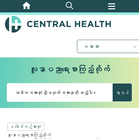
အဓိက
အကြောင်းအရာ
သို့
ကျော်သွား
ပါ။
ဗမာစာ
လူနာပညာရေးစာကြည့်တိုက်
ရှာရန်
< ခေါင်းစဉ်အားလုံး
လူနာပညာရေးစာကြည့်တိုက်