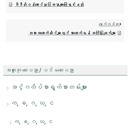
ဗီဒီယိုဝန်ဆောင်မှုပြဿနာများဖြေရှင်းနည်း
နောက်တစ်ခု
အစားအသောက်ဆိုင်များတွင် စားသောက်ရန် အကြံပြုချက်များ
အထူးကု ဆေးပညာ / ပင်မဆေးပညာ
အင်္ဂလိပ်စာရွက်စာတမ်းများ
က, ခ, ဂ, ဃ, င
က, ခ, ဂ, ဃ, င