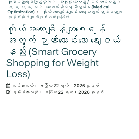
လူနာပညာရေးစာကြည့်တိုက်
အထူးကု ဆေးပညာ / ပင်မဆေးပညာ
က, ခ, ဂ, ဃ, င
ဆေးဘက်ဆိုင်ရာ ဆီမွမ်းမဲ (Medical
Optimization)
ကိုယ်အလေးချိန်ကျန်းမာရေးအတွက် ဉာဏ်ပညာကျ
ကုန်စုံဆိုင် ချက်ချင်းဝယ်ယူခြင်း
ကိုယ်အလေးချိန်ကျစေရန်
အတွက် ဉာဏ်ကောင်းသော ဈေးဝယ်
နည်း (Smart Grocery
Shopping for Weight
Loss)
တင်ထားတယ်။
ဧပြီလ 22 ရက်၊ 2026 ခုနှစ်
မွမ်းမံထားသည်။
ဧပြီလ 22 ရက်၊ 2026 ခုနှစ်