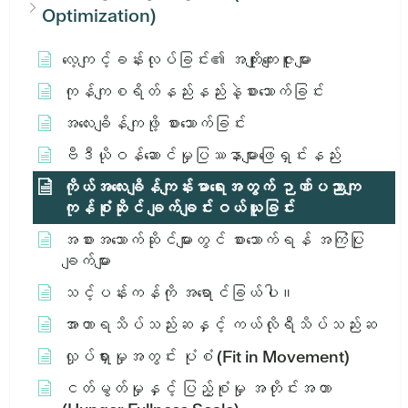
Optimization)
လေ့ကျင့်ခန်းလုပ်ခြင်း၏ အကျိုးကျေးဇူးများ
ကုန်ကျစရိတ်နည်းနည်းနဲ့စားသောက်ခြင်း
အလေးချိန်ကျဖို့ စားသောက်ခြင်း
ဗီဒီယိုဝန်ဆောင်မှုပြဿနာများဖြေရှင်းနည်း
ကိုယ်အလေးချိန်ကျန်းမာရေးအတွက် ဉာဏ်ပညာကျ
ကုန်စုံဆိုင် ချက်ချင်းဝယ်ယူခြင်း
အစားအသောက်ဆိုင်များတွင် စားသောက်ရန် အကြံပြု
ချက်များ
သင့်ပန်းကန်ကို အရောင်ခြယ်ပါ။
အာဟာရသိပ်သည်းဆနှင့် ကယ်လိုရီသိပ်သည်းဆ
လှုပ်ရှားမှုအတွင်း ပုံစံ (Fit in Movement)
ငတ်မွတ်မှုနှင့် ပြည့်စုံမှု အတိုင်းအတာ