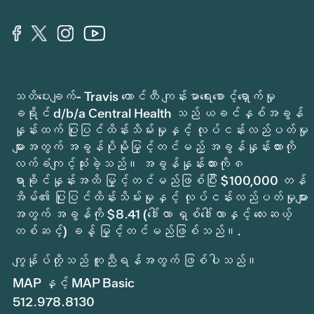
သတိပေးချက်- Travis ကောင်တီ ကျန်းမာရေးစောင့်ရှောက်မှု
ခရိုင် d/b/a Central Health သည် ယခင်နှစ်အခွန်
နှုန်းထက် ပြုပြင်ထိန်းသိမ်းမှုနှင့် လုပ်ငန်းလည်ပတ်မှု
များအတွက် အခွန်ပိုမိုမြှင့်တင်မည့် အခွန်နှုန်းထားကို
လက်ခံကျင့်သုံးခဲ့သည်။ အခွန်နှုန်းထားကို ၈
ရာခိုင်နှုန်းအထိ မြှင့်တင်မည်ဖြစ်ပြီး $100,000 တန်
အိမ်၏ ပြုပြင်ထိန်းသိမ်းမှုနှင့် လုပ်ငန်းလည်ပတ်မှုများ
အတွက် အခွန်ကို $8.41 (ဒေါ်လာ ရှစ်ဒေါ်လာနှင့် လေးဆယ့်
တစ်ဆင့်) ခန့် မြှင့်တင်မည်ဖြစ်သည်။.
ကျွန်ုပ်တို့သည် ကူညီရန်အတွက် ဖြစ်ပါသည်။
MAP နှင့် MAP Basic
512.978.8130