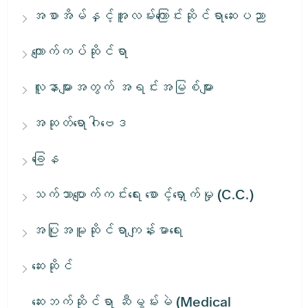
အစာအိမ်နှင့်အူလမ်းကြောင်းဆိုင်ရာဆေးပညာ
ကျောက်ကပ်ဆိုင်ရာ
လူနာများအတွက် အရင်းအမြစ်များ
အဆုတ်ရောဂါဗေဒ
ခြေန
သက်သာပျောက်ကင်းရေး စောင့်ရှောက်မှု (C.C.)
အပြုအမူဆိုင်ရာကျန်းမာရေး
ဆေးဆိုင်
ဆေးဘက်ဆိုင်ရာ ဆီမွမ်းမဲ (Medical