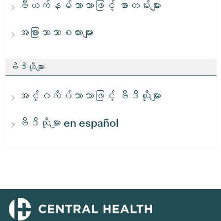
ဗီယက်နမ်ဘာသာဖြင့် စာတမ်းများ
အခြားဘာသာစကားများ
ဗီဒီယိုများ
အင်္ဂလိပ်ဘာသာဖြင့် ဗီဒီယိုများ
ဗီဒီယိုများ en español