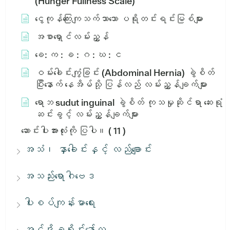
(Hunger Fullness Scale)
ငွေကုန်ကြေးကျသက်သာသော ပရိုတင်းရင်းမြစ်များ
အစာရှောင်လမ်းညွှန်
ခေ: က : ခ : ဂ : ဃ : င
ဝမ်းခေါင်းကျွံခြင်း (Abdominal Hernia) ခွဲစိတ်
ပြီးနောက် နေအိမ်သို့ ပြန်လည် လမ်းညွှန်ချက်များ
ရောဘ sudut inguinal ခွဲစိတ် ကုသမှုဆိုင်ရာ ဆေးရုံ
ဆင်းခွင့် လမ်းညွှန်ချက်များ
ဆောင်းပါးအားလုံးကို ပြပါ။
( 11 )
အသံ၊ နှာခေါင်းနှင့် လည်ချောင်း
အသည်းရောဂါဗေဒ
ပါးစပ်ကျန်းမာရေး
အင်ဒိုခရိုင်းနော်လ