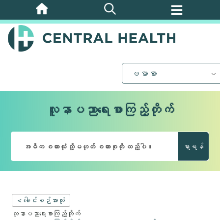
အဓိက
အကြောင်းအရာ
သို့
ကျော်သွား
ပါ။
ဗမာစာ
လူနာပညာရေးစာကြည့်တိုက်
ရှာရန်
< ခေါင်းစဉ်အားလုံး
လူနာပညာရေးစာကြည့်တိုက်