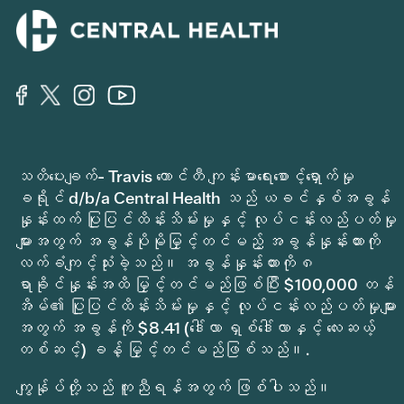
သတိပေးချက်- Travis ကောင်တီ ကျန်းမာရေးစောင့်ရှောက်မှု
ခရိုင် d/b/a Central Health သည် ယခင်နှစ်အခွန်
နှုန်းထက် ပြုပြင်ထိန်းသိမ်းမှုနှင့် လုပ်ငန်းလည်ပတ်မှု
များအတွက် အခွန်ပိုမိုမြှင့်တင်မည့် အခွန်နှုန်းထားကို
လက်ခံကျင့်သုံးခဲ့သည်။ အခွန်နှုန်းထားကို ၈
ရာခိုင်နှုန်းအထိ မြှင့်တင်မည်ဖြစ်ပြီး $100,000 တန်
အိမ်၏ ပြုပြင်ထိန်းသိမ်းမှုနှင့် လုပ်ငန်းလည်ပတ်မှုများ
အတွက် အခွန်ကို $8.41 (ဒေါ်လာ ရှစ်ဒေါ်လာနှင့် လေးဆယ့်
တစ်ဆင့်) ခန့် မြှင့်တင်မည်ဖြစ်သည်။.
ကျွန်ုပ်တို့သည် ကူညီရန်အတွက် ဖြစ်ပါသည်။