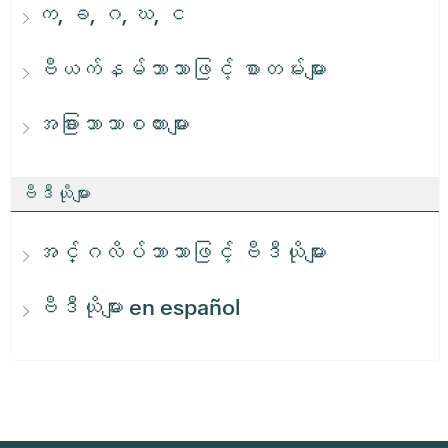
က, ခ, ဂ, ဃ, င
ဗီယက်နမ်ဘာသာဖြင့် စာတမ်းများ
အခြားဘာသာစကားများ
ဗီဒီယိုများ
အင်္ဂလိပ်ဘာသာဖြင့် ဗီဒီယိုများ
ဗီဒီယိုများ en español