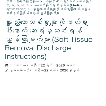
လူနာပညာရေးစာကြည့်တိုက်
အထူးကု ဆေးပညာ / ပင်မဆေးပညာ
က, ခ, ဂ, ဃ, င
ဆေးဘက်ဆိုင်ရာ ဆီမွမ်းမဲ (Medical
Optimization)
နူးညံ့သောတစ်ရှူးများကို ဖယ်ရှားပြီးနောက် ဆေးရုံမှ
ဆင်းခွင့်ပြုချိန်အတွက် ညွှန်ကြားချက်များ
နူးညံ့သောတစ်ရှူးများကိုဖယ်ရှား
ပြီးနောက် ဆေးရုံမှဆင်းရန်
ညွှန်ကြားချက်များ (Soft Tissue
Removal Discharge
Instructions)
တင်ထားတယ်။
ဧပြီလ 22 ရက်၊ 2026 ခုနှစ်
မွမ်းမံထားသည်။
ဧပြီလ 22 ရက်၊ 2026 ခုနှစ်