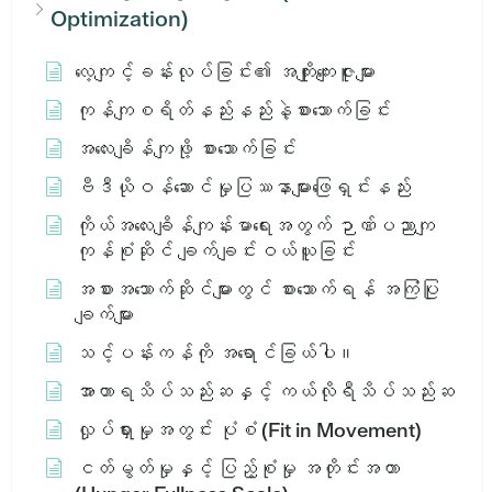
Optimization)
လေ့ကျင့်ခန်းလုပ်ခြင်း၏ အကျိုးကျေးဇူးများ
ကုန်ကျစရိတ်နည်းနည်းနဲ့စားသောက်ခြင်း
အလေးချိန်ကျဖို့ စားသောက်ခြင်း
ဗီဒီယိုဝန်ဆောင်မှုပြဿနာများဖြေရှင်းနည်း
ကိုယ်အလေးချိန်ကျန်းမာရေးအတွက် ဉာဏ်ပညာကျ
ကုန်စုံဆိုင် ချက်ချင်းဝယ်ယူခြင်း
အစားအသောက်ဆိုင်များတွင် စားသောက်ရန် အကြံပြု
ချက်များ
သင့်ပန်းကန်ကို အရောင်ခြယ်ပါ။
အာဟာရသိပ်သည်းဆနှင့် ကယ်လိုရီသိပ်သည်းဆ
လှုပ်ရှားမှုအတွင်း ပုံစံ (Fit in Movement)
ငတ်မွတ်မှုနှင့် ပြည့်စုံမှု အတိုင်းအတာ