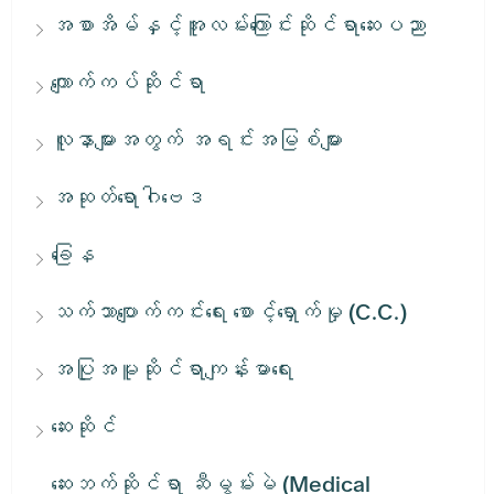
အစာအိမ်နှင့်အူလမ်းကြောင်းဆိုင်ရာဆေးပညာ
ကျောက်ကပ်ဆိုင်ရာ
လူနာများအတွက် အရင်းအမြစ်များ
အဆုတ်ရောဂါဗေဒ
ခြေန
သက်သာပျောက်ကင်းရေး စောင့်ရှောက်မှု (C.C.)
အပြုအမူဆိုင်ရာကျန်းမာရေး
ဆေးဆိုင်
ဆေးဘက်ဆိုင်ရာ ဆီမွမ်းမဲ (Medical