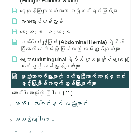
(Hunger Fullness Scale)
ငွေကုန်ကြေးကျသက်သာသော ပရိုတင်းရင်းမြစ်များ
အစာရှောင်လမ်းညွှန်
ခေ: က : ခ : ဂ : ဃ : င
ဝမ်းခေါင်းကျွံခြင်း (Abdominal Hernia) ခွဲစိတ်
ပြီးနောက် နေအိမ်သို့ ပြန်လည် လမ်းညွှန်ချက်များ
ရောဘ sudut inguinal ခွဲစိတ် ကုသမှုဆိုင်ရာ ဆေးရုံ
ဆင်းခွင့် လမ်းညွှန်ချက်များ
နူးညံ့သောတစ်ရှူးများကို ဖယ်ရှားပြီးနောက် ဆေးရုံမှ ဆင်း
ခွင့်ပြုချိန်အတွက် ညွှန်ကြားချက်များ
ဆောင်းပါးအားလုံးကို ပြပါ။
( 11 )
အသံ၊ နှာခေါင်းနှင့် လည်ချောင်း
အသည်းရောဂါဗေဒ