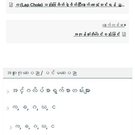
လ (Lap Chole) သည်းခြေအိတ်ခွဲစိတ်ပြီးနောက် ဆေးရုံဆင်းရန် ညွှန်ကြားချက်များ
နောက်တစ်ခု
အကုန်လုံးကိုပေါင်းစည်းခြင်း
အထူးကု ဆေးပညာ / ပင်မဆေးပညာ
အင်္ဂလိပ်စာရွက်စာတမ်းများ
က, ခ, ဂ, ဃ, င
က, ခ, ဂ, ဃ, င