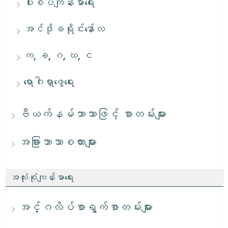
ပါးစပ်ကျန်းမာရေး
အင်ဒိုခရိုင်းနော်လ
က, ခ, ဂ, ဃ, င
ရောဂါရှာဖွေရေး
ဗီယက်နမ်ဘာသာဖြင့် စာတမ်းများ
အခြားဘာသာစကားများ
အလုံးစုံကျန်းမာရေး
အင်္ဂလိပ်စာရွက်စာတမ်းများ