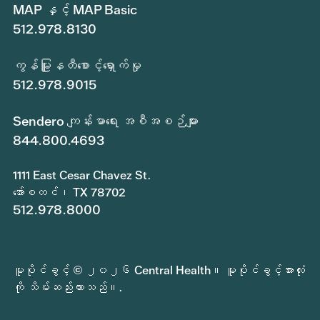
MAP နှင့် MAP Basic
512.978.8130
ကွန်မြူနတီစောင့်ရှောက်မှု
512.978.9015
Sendero ကျန်းမာရေး အစီအစဉ်များ
844.800.4693
1111 East Cesar Chavez St.
အော်စတင်၊ TX 78702
512.978.8000
မူပိုင်ခွင့် © ၂၀၂၆ Central Health။ မူပိုင်ခွင့်အားလုံး
ကို သိမ်းဆည်းထားသည်။.