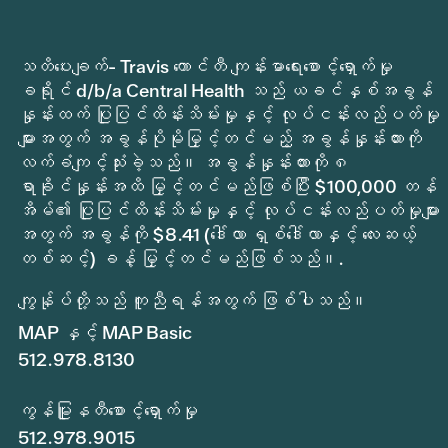
သတိပေးချက်- Travis ကောင်တီ ကျန်းမာရေးစောင့်ရှောက်မှု
ခရိုင် d/b/a Central Health သည် ယခင်နှစ်အခွန်
နှုန်းထက် ပြုပြင်ထိန်းသိမ်းမှုနှင့် လုပ်ငန်းလည်ပတ်မှု
များအတွက် အခွန်ပိုမိုမြှင့်တင်မည့် အခွန်နှုန်းထားကို
လက်ခံကျင့်သုံးခဲ့သည်။ အခွန်နှုန်းထားကို ၈
ရာခိုင်နှုန်းအထိ မြှင့်တင်မည်ဖြစ်ပြီး $100,000 တန်
အိမ်၏ ပြုပြင်ထိန်းသိမ်းမှုနှင့် လုပ်ငန်းလည်ပတ်မှုများ
အတွက် အခွန်ကို $8.41 (ဒေါ်လာ ရှစ်ဒေါ်လာနှင့် လေးဆယ့်
တစ်ဆင့်) ခန့် မြှင့်တင်မည်ဖြစ်သည်။.
ကျွန်ုပ်တို့သည် ကူညီရန်အတွက် ဖြစ်ပါသည်။
MAP နှင့် MAP Basic
512.978.8130
ကွန်မြူနတီစောင့်ရှောက်မှု
512.978.9015