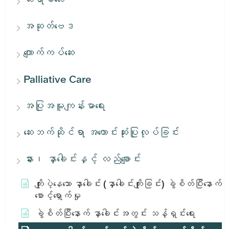
အဆုတ်ဗေဒ
ကျောက်ကပ်ဆေး
Palliative Care
အပြုအမူကျန်းမာရေး
ဆေးဘက်ဆိုင်ရာ အကောင်းဆုံးပြုလုပ်ခြင်း
နား၊ နှာခေါင်းနှင့် လည်ချောင်း
ကျိုးပဲ့နေသော နှာခေါင်း (နှာခေါင်းကျိုးခြင်း) ခွဲစိတ်ပြီးနောက်
စောင့်ရှောက်မှု
ခွဲစိတ်ပြီးနောက် နှာခေါင်းအတွင်း သန့်ရှင်းရေး