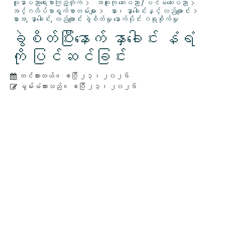
လူနာပညာရေးစာကြည့်တိုက်
အထူးကု ဆေးပညာ / ပင်မဆေးပညာ
အင်္ဂလိပ်စာရွက်စာတမ်းများ
နား၊ နှာခေါင်းနှင့် လည်ချောင်း
နားအ, နှာခေါင်း, လည်ချောင်း ခွဲစိတ်မှု နောက်ပိုင်း ဂရုစိုက်မှု
ခွဲစိတ်ပြီးနောက် နှာခေါင်း နံရံ
ကို ပြင်ဆင်ခြင်း
တင်ထားတယ်။
ဧပြီ ၂၃၊ ၂၀၂၆
မွမ်းမံထားသည်။
ဧပြီ ၂၃၊ ၂၀၂၆