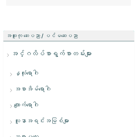
အထူးကု ဆေးပညာ / ပင်မဆေးပညာ
အင်္ဂလိပ်စာရွက်စာတမ်းများ
နှလုံးရောဂါ
အစာအိမ်ရောဂါ
ကျောက်ရောဂါ
လူနာအရင်းအမြစ်များ
ဆရာမလေး