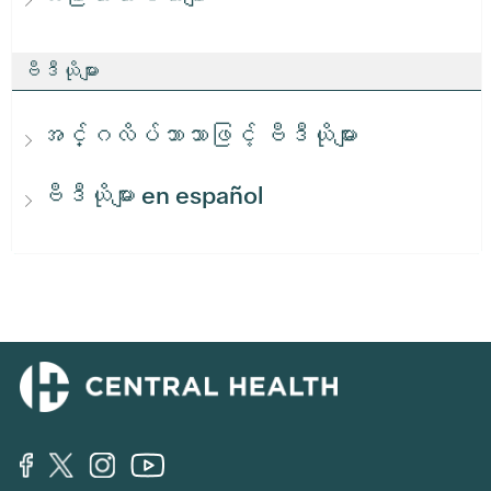
ဗီဒီယိုများ
အင်္ဂလိပ်ဘာသာဖြင့် ဗီဒီယိုများ
ဗီဒီယိုများ en español