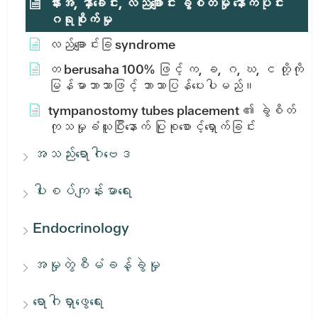
နားအ, နှာခေါင်း, လည်ချောင်း ခွဲစိတ်မှု နောက်ပိုင်း
ဂရုစိုက်မှု
လည်ချောင်းခြ syndrome
တ berusaha 100% ဖြင့် က, ခ, ဂ, ဃ, င တို့ကို
မြန်မာဘာသာဖြင့် ဘာသာပြန်ပေးပါမည်။
tympanostomy tubes placement ၏ ခွဲစိတ်
ကုသမှုခံယူပြီးနောက် ပြုစုစောင့်ရှောက်ခြင်း
အသည်းရောဂါဗေဒ
ပါးစပ်ကျန်းမာရေး
Endocrinology
အမှုတွဲစီမံခန့်ခွဲမှု
ရောဂါရှာဖွေရေး