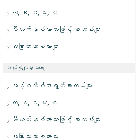
က, ခ, ဂ, ဃ, င
ဗီယက်နမ်ဘာသာဖြင့် စာတမ်းများ
အခြားဘာသာစကားများ
အလုံးစုံကျန်းမာရေး
အင်္ဂလိပ်စာရွက်စာတမ်းများ
က, ခ, ဂ, ဃ, င
ဗီယက်နမ်ဘာသာဖြင့် စာတမ်းများ
အခြားဘာသာစကားများ