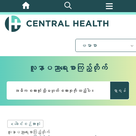
အဓိက
အကြောင်းအရာ
သို့
ကျော်သွား
ပါ။
ဗမာစာ
လူနာပညာရေးစာကြည့်တိုက်
ရှာရန်
< ခေါင်းစဉ်အားလုံး
လူနာပညာရေးစာကြည့်တိုက်