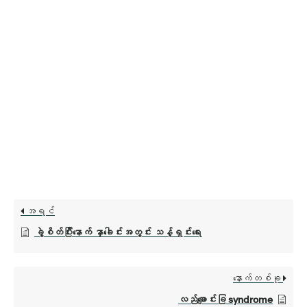
အရင်
ခွဲစိတ်ပြီးနောက် နှာခေါင်းအတွင်း သန့်ရှင်းရေး
နောက်တစ်ခု
လည်ချောင်းခြ syndrome