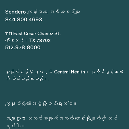
Sendero ကျန်းမာရေး အစီအစဉ်များ
844.800.4693
1111 East Cesar Chavez St.
အော်စတင်၊ TX 78702
512.978.8000
မူပိုင်ခွင့် © ၂၀၂၆ Central Health။ မူပိုင်ခွင့်အားလုံး
ကို သိမ်းဆည်းထားသည်။.
ကျွန်ုပ်တို့၏အဖွဲ့သို့ဝင်ရောက်ပါ။
အများသူငှာ သတင်းအချက်အလတ် တောင်းဆိုချက်ကို တင်
သွင်းပါ။