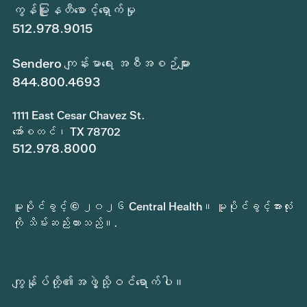
ကွန်မြူနတီစောင့်ရှောက်မှု
512.978.9015
Sendero ကျန်းမာရေး အစီအစဉ်များ
844.800.4693
1111 East Cesar Chavez St.
အော်စတင်၊ TX 78702
512.978.8000
မူပိုင်ခွင့် © ၂၀၂၆ Central Health။ မူပိုင်ခွင့်အားလုံး
ကို သိမ်းဆည်းထားသည်။.
ကျွန်ုပ်တို့၏အဖွဲ့သို့ဝင်ရောက်ပါ။