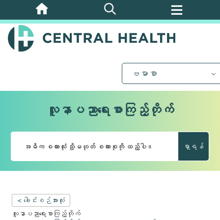
အဓိက
အကြောင်းအရာ
သို့
ကျော်သွား
ပါ။
ဗမာစာ
လူနာပညာရေးစာကြည့်တိုက်
ရှာရန်
< ခေါင်းစဉ်အားလုံး
လူနာပညာရေးစာကြည့်တိုက်