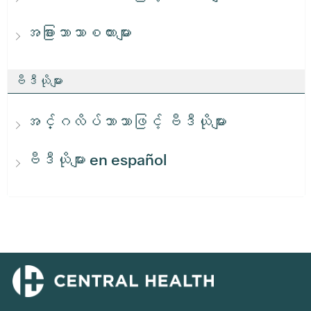
အခြားဘာသာစကားများ
ဗီဒီယိုများ
အင်္ဂလိပ်ဘာသာဖြင့် ဗီဒီယိုများ
ဗီဒီယိုများ en español