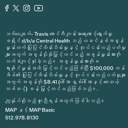
သတိပေးချက်- Travis ကောင်တီ ကျန်းမာရေးစောင့်ရှောက်မှု
ခရိုင် d/b/a Central Health သည် ယခင်နှစ်အခွန်
နှုန်းထက် ပြုပြင်ထိန်းသိမ်းမှုနှင့် လုပ်ငန်းလည်ပတ်မှု
များအတွက် အခွန်ပိုမိုမြှင့်တင်မည့် အခွန်နှုန်းထားကို
လက်ခံကျင့်သုံးခဲ့သည်။ အခွန်နှုန်းထားကို ၈
ရာခိုင်နှုန်းအထိ မြှင့်တင်မည်ဖြစ်ပြီး $100,000 တန်
အိမ်၏ ပြုပြင်ထိန်းသိမ်းမှုနှင့် လုပ်ငန်းလည်ပတ်မှုများ
အတွက် အခွန်ကို $8.41 (ဒေါ်လာ ရှစ်ဒေါ်လာနှင့် လေးဆယ့်
တစ်ဆင့်) ခန့် မြှင့်တင်မည်ဖြစ်သည်။.
ကျွန်ုပ်တို့သည် ကူညီရန်အတွက် ဖြစ်ပါသည်။
MAP နှင့် MAP Basic
512.978.8130