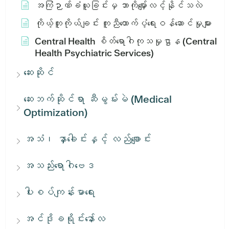
အကြံဉာဏ်ခံယူခြင်းမှ ဘာကိုမျှော်လင့်နိုင်သလဲ
ကိုယ့်တူကိုယ်ချင်း ကူညီထောက်ပံ့ရေးဝန်ဆောင်မှုများ
Central Health စိတ်ရောဂါကုသမှုဌာန (Central
Health Psychiatric Services)
ဆေးဆိုင်
ဆေးဘက်ဆိုင်ရာ ဆီမွမ်းမဲ (Medical
Optimization)
အသံ၊ နှာခေါင်းနှင့် လည်ချောင်း
အသည်းရောဂါဗေဒ
ပါးစပ်ကျန်းမာရေး
အင်ဒိုခရိုင်းနော်လ