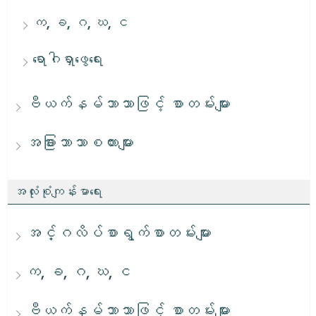
က, ခ, ဂ, ဃ, င
ရောဂါရှာဖွေရေး
ဗီယက်နမ်ဘာသာဖြင့် စာတမ်းများ
အခြားဘာသာစကားများ
အလုံးစုံကျန်းမာရေး
အင်္ဂလိပ်စာရွက်စာတမ်းများ
က, ခ, ဂ, ဃ, င
ဗီယက်နမ်ဘာသာဖြင့် စာတမ်းများ