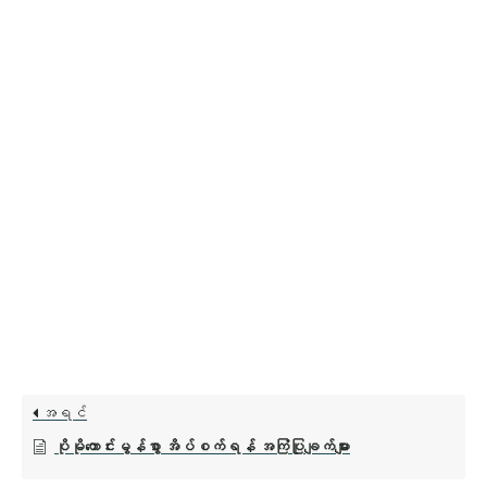
အရင်
ပိုမိုကောင်းမွန်စွာ အိပ်စက်ရန် အကြံပြုချက်များ