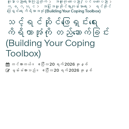
လူနာပညာရေးစာကြည့်တိုက်
အထူးကု ဆေးပညာ / ပင်မဆေးပညာ
က, ခ, ဂ, ဃ, င
အပြုအမူဆိုင်ရာကျန်းမာရေး
ရင်ဆိုင်
ဖြေရှင်းရေး ကိရိယာအစုံ (Building Your Coping Toolbox)
သင့်ရင်ဆိုင်ဖြေရှင်းရေး
ကိရိယာအုံကို တည်ဆောက်ခြင်း
(Building Your Coping
Toolbox)
တင်ထားတယ်။
ဧပြီလ 20 ရက် 2026 ခုနှစ်
မွမ်းမံထားသည်။
ဧပြီလ 20 ရက် 2026 ခုနှစ်