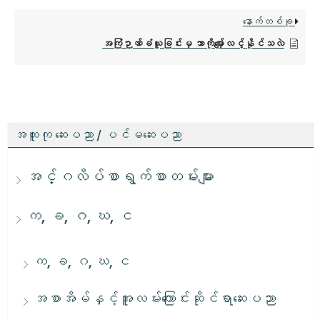
နောက်တစ်ခု
အကြံဉာဏ်ခံယူခြင်းမှ ဘာကိုမျှော်လင့်နိုင်သလဲ
အထူးကု ဆေးပညာ / ပင်မဆေးပညာ
အင်္ဂလိပ်စာရွက်စာတမ်းများ
က, ခ, ဂ, ဃ, င
က, ခ, ဂ, ဃ, င
အစာအိမ်နှင့်အူလမ်းကြောင်းဆိုင်ရာဆေးပညာ