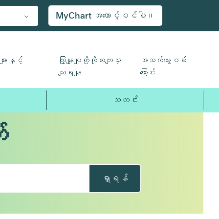
MyChart အကောင့်ဝင်ပါ။
ျားနှင့်
ကြှနျုပျတို့ကိုဆကျသှ
အသက်မွေးဝမ်း
ယျရနျ
ကြောင်း
သတင်း
်
ရှာရန်