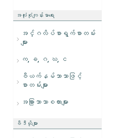
အလုံးစုံကျန်းမာရေး
အင်္ဂလိပ်စာရွက်စာတမ်း
များ
က, ခ, ဂ, ဃ, င
ဗီယက်နမ်ဘာသာဖြင့်
စာတမ်းများ
အခြားဘာသာစကားများ
ဗီဒီယိုများ