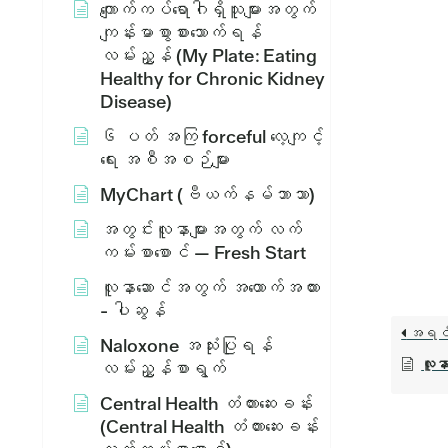
ကျောက်ကပ်ရောဂါရှိသူများအတွက်
ကျန်းမာစွာစားသောက်ရန်
လမ်းညွှန် (My Plate: Eating
Healthy for Chronic Kidney
Disease)
၆ ပတ် အကြ forceful လေ့ကျင့်
ရေး အစီအစဉ်များ
MyChart (ဗီယက်နမ်ဘာသာ)
အတွင်းလူနာများအတွက် လက်
ကမ်းစာစောင် — Fresh Start
လူနာဆောင်အတွက် အထောက်အထား
- ပါဆွန်
အရင
Naloxone အသုံးပြုရန်
လူနာ
လမ်းညွှန်စာရွက်
Central Health တံတားဆေးခန်း
(Central Health တံတားဆေးခန်း