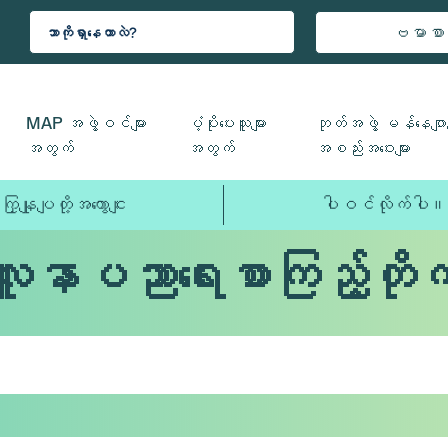
ဗမာစာ
MAP အဖွဲ့ဝင်များ
ပံ့ပိုးပေးသူများ
ဘုတ်အဖွဲ့ မန်နေဂျာမ
အတွက်
အတွက်
အစည်းအဝေးများ
ကြှနျုပျတို့အကွောငျး
ပါဝင်လိုက်ပါ။
လူနာပညာရေးစာကြည့်တိုက