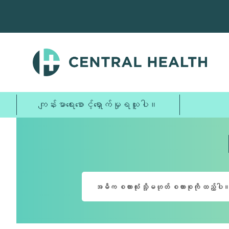
အဓိက
အကြောင်းအရာ
သို့
ကျော်သွား
ပါ။
ကျန်းမာရေးစောင့်ရှောက်မှုရယူပါ။