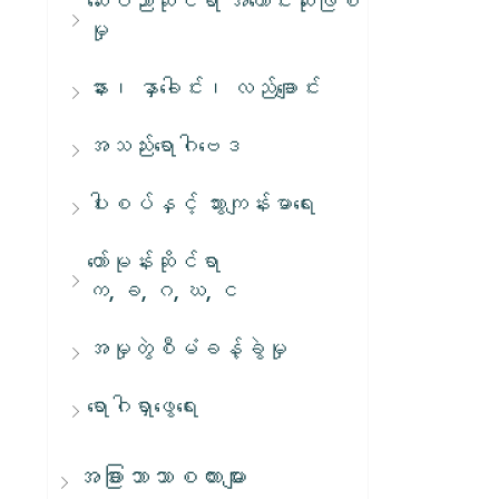
ဆေးပညာဆိုင်ရာ အကောင်းဆုံးဖြစ်
မှု
နား၊ နှာခေါင်း၊ လည်ချောင်း
အသည်းရောဂါဗေဒ
ပါးစပ်နှင့် သွားကျန်းမာရေး
ဟော်မုန်းဆိုင်ရာ
က, ခ, ဂ, ဃ, င
အမှုတွဲစီမံခန့်ခွဲမှု
ရောဂါရှာဖွေရေး
အခြားဘာသာစကားများ