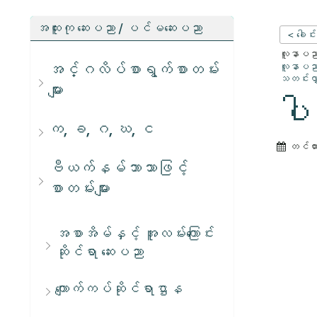
အထူးကု ဆေးပညာ / ပင်မဆေးပညာ
< ခေါင်
လူနာပညာရ
အင်္ဂလိပ်စာရွက်စာတမ်း
လူနာပညာရ
သတင်းလွှ
များ
ပါ
က, ခ, ဂ, ဃ, င
တင်ထ
ဗီယက်နမ်ဘာသာဖြင့်
စာတမ်းများ
အစာအိမ်နှင့် အူလမ်းကြောင်း
ဆိုင်ရာ ဆေးပညာ
ကျောက်ကပ်ဆိုင်ရာဌာန