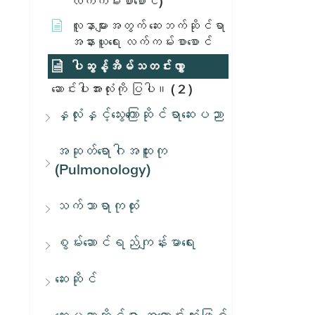
လက်ကမ်းစာစောင်)
လူနာများအတွက် ဆေးဘက်ဆိုင်ရာ
အနားယူရေး လက်ကမ်းစာစောင်
ပါဆွန့်အိမ်သတင်းလွှာ
ဆောင်းပါးအားလုံးကို ပြပါ။
( 2 )
နှလုံးနှင့်သွေးကြောဆိုင်ရာဆေးပညာ
အဆုတ်ရောဂါအထူးကု
(Pulmonology)
သက်သာရာကုထုံး
စွမ်းဆောင်ရည်ကျန်းမာရေး
ဆေးဆိုင်