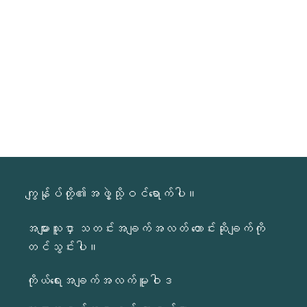
ကျွန်ုပ်တို့၏အဖွဲ့သို့ဝင်ရောက်ပါ။
အများသူငှာ သတင်းအချက်အလတ် တောင်းဆိုချက်ကို
တင်သွင်းပါ။
ကိုယ်ရေးအချက်အလက်မူဝါဒ