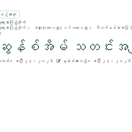
းစဉ်အားလုံး
ေးစာကြည့်တိုက်
ေးစာကြည့်တိုက်
အထူးကု ဆေးပညာ / ပင်မဆေးပညာ
ဗီယက်နမ်ဘာသာဖြင့် 
ာ
ဆွန်စ်အိမ် သတင်းအ
ားတယ်။
ဧပြီ ၂၃၊ ၂၀၂၆
မွမ်းမံထားသည်။
ဧပြီ ၂၃၊ ၂၀၂၆