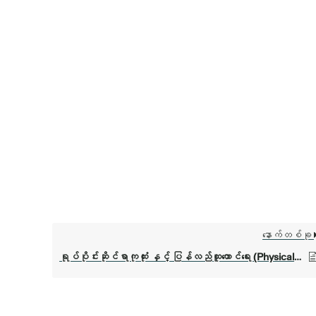
နောက်တစ်ခု
ရုပ်ပိုင်းဆိုင်ရာကုထုံး နှင့် ပြန်လည်ထူထောင်ရေး (Physical Medicine & Rehabilitation)