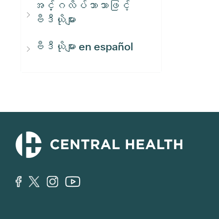
အင်္ဂလိပ်ဘာသာဖြင့်
ဗီဒီယိုများ
ဗီဒီယိုများ en español