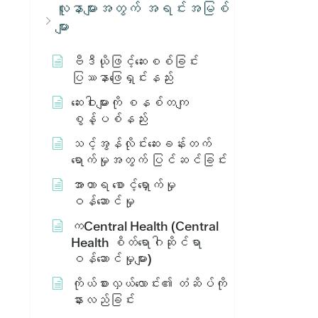
လူနာများအတွက် အရင်းအမြစ်
များ
ဗီဒီယိုဖြင့်ဆေးစစ်ခြင်း
ပြဿနာဖြေရှင်းနည်း
ဆေးဝါးများကို စနစ်တကျ
စွန့်ပစ်နည်း
သင့်အွန်လိုင်းဆေးခန်းတက်
ရောက်မှုအတွက် ပြင်ဆင်ခြင်း
အာဟာရ စောင့်ရှောက်မှု
ဝန်ဆောင်မှု
ကCentral Health (Central
Health စိတ်ရောဂါဆိုင်ရာ
ဝန်ဆောင်မှုများ)
ကိုယ်စားလှယ်လောင်း၏ တံဆိပ်ကို
နားလည်ခြင်း