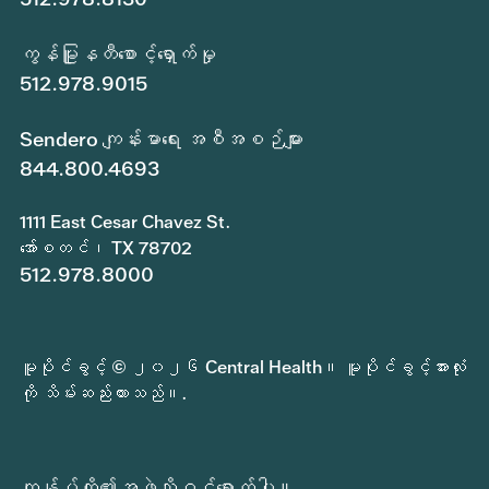
ကွန်မြူနတီစောင့်ရှောက်မှု
512.978.9015
Sendero ကျန်းမာရေး အစီအစဉ်များ
844.800.4693
1111 East Cesar Chavez St.
အော်စတင်၊ TX 78702
512.978.8000
မူပိုင်ခွင့် © ၂၀၂၆ Central Health။ မူပိုင်ခွင့်အားလုံး
ကို သိမ်းဆည်းထားသည်။.
ကျွန်ုပ်တို့၏အဖွဲ့သို့ဝင်ရောက်ပါ။