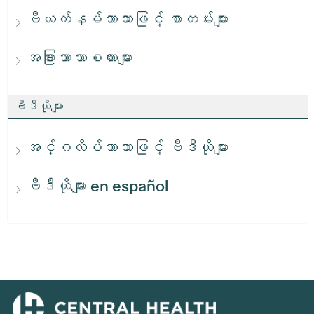
ဗီယက်နမ်ဘာသာဖြင့် စာတမ်းများ
အခြားဘာသာစကားများ
ဗီဒီယိုများ
အင်္ဂလိပ်ဘာသာဖြင့် ဗီဒီယိုများ
ဗီဒီယိုများ en español