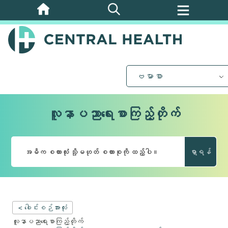
အဓိက
အကြောင်းအရာ
သို့
ကျော်သွား
ပါ။
ဗမာစာ
လူနာပညာရေးစာကြည့်တိုက်
ရှာရန်
< ခေါင်းစဉ်အားလုံး
လူနာပညာရေးစာကြည့်တိုက်