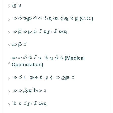
ခြေန
သက်သာပျောက်ကင်းရေး စောင့်ရှောက်မှု (C.C.)
အပြုအမူဆိုင်ရာကျန်းမာရေး
ဆေးဆိုင်
ဆေးဘက်ဆိုင်ရာ ဆီမွမ်းမဲ (Medical
Optimization)
အသံ၊ နှာခေါင်းနှင့် လည်ချောင်း
အသည်းရောဂါဗေဒ
ပါးစပ်ကျန်းမာရေး