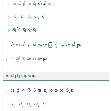
အင်ဒိုခရိုင်းနော်လ
က, ခ, ဂ, ဃ, င
ရောဂါရှာဖွေရေး
ဗီယက်နမ်ဘာသာဖြင့် စာတမ်းများ
အခြားဘာသာစကားများ
အလုံးစုံကျန်းမာရေး
အင်္ဂလိပ်စာရွက်စာတမ်းများ
က, ခ, ဂ, ဃ, င