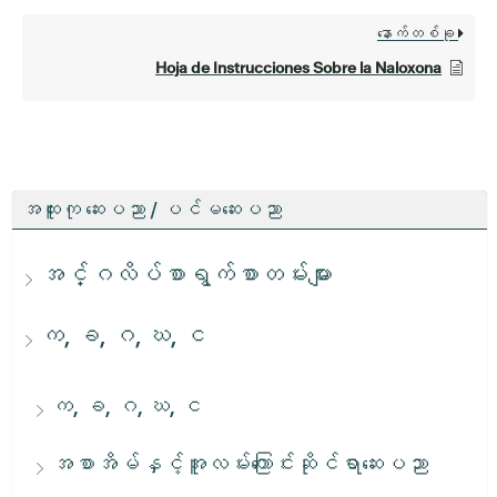
နောက်တစ်ခု
Hoja de Instrucciones Sobre la Naloxona
အထူးကု ဆေးပညာ / ပင်မဆေးပညာ
အင်္ဂလိပ်စာရွက်စာတမ်းများ
က, ခ, ဂ, ဃ, င
က, ခ, ဂ, ဃ, င
အစာအိမ်နှင့်အူလမ်းကြောင်းဆိုင်ရာဆေးပညာ