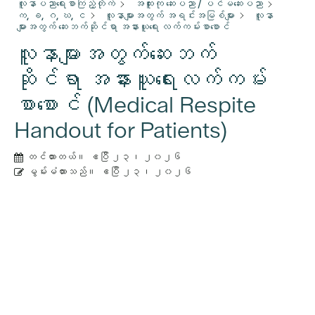
လူနာပညာရေးစာကြည့်တိုက်
အထူးကု ဆေးပညာ / ပင်မဆေးပညာ
က, ခ, ဂ, ဃ, င
လူနာများအတွက် အရင်းအမြစ်များ
လူနာ
များအတွက် ဆေးဘက်ဆိုင်ရာ အနားယူရေး လက်ကမ်းစာစောင်
လူနာများအတွက်ဆေးဘက်
ဆိုင်ရာ အနားယူရေးလက်ကမ်း
စာစောင် (Medical Respite
Handout for Patients)
တင်ထားတယ်။
ဧပြီ ၂၃၊ ၂၀၂၆
မွမ်းမံထားသည်။
ဧပြီ ၂၃၊ ၂၀၂၆