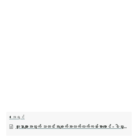
အရင်
လူနာများအတွက် သတင်းအချက်အလက်လက်ကမ်းစာစောင် - ပါဆွန်းစ်