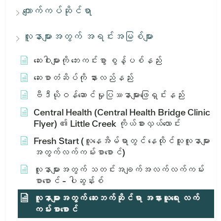
ကျောက်ကပ်ဆိုင်ရာ
လူနာများအတွက် အရင်းအမြစ်များ
ဆေးဝါးများကို ဘေးကင်းစွာ စွန့်ပစ်နည်း
ဆေးစာတံဆိပ်ကို နားလည်နည်း
ဗီဒီယိုဝန်ဆောင်မှုပြဿနာများဖြေရှင်းနည်း
Central Health (Central Health Bridge Clinic
Flyer) ၏ Little Creek ကိုယ်စားလှယ်လောင်း
Fresh Start (လူနေအိမ်ရာတွင် နေထိုင်သူလူနာများ
အတွက်လက်ကမ်းစာစောင်)
လူနာများအတွက် သတင်းအချက်အလက်လက်ကမ်း
စာစောင် - ပါဆွန်းစ်
လူနာများအတွက် ဆေးဘက်ဆိုင်ရာ အနားယူရေး လက်
ကမ်းစာစောင်