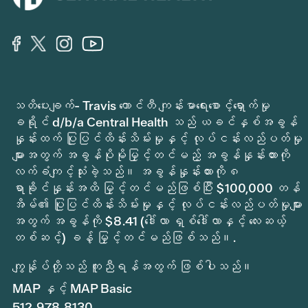
သတိပေးချက်- Travis ကောင်တီ ကျန်းမာရေးစောင့်ရှောက်မှု
ခရိုင် d/b/a Central Health သည် ယခင်နှစ်အခွန်
နှုန်းထက် ပြုပြင်ထိန်းသိမ်းမှုနှင့် လုပ်ငန်းလည်ပတ်မှု
များအတွက် အခွန်ပိုမိုမြှင့်တင်မည့် အခွန်နှုန်းထားကို
လက်ခံကျင့်သုံးခဲ့သည်။ အခွန်နှုန်းထားကို ၈
ရာခိုင်နှုန်းအထိ မြှင့်တင်မည်ဖြစ်ပြီး $100,000 တန်
အိမ်၏ ပြုပြင်ထိန်းသိမ်းမှုနှင့် လုပ်ငန်းလည်ပတ်မှုများ
အတွက် အခွန်ကို $8.41 (ဒေါ်လာ ရှစ်ဒေါ်လာနှင့် လေးဆယ့်
တစ်ဆင့်) ခန့် မြှင့်တင်မည်ဖြစ်သည်။.
ကျွန်ုပ်တို့သည် ကူညီရန်အတွက် ဖြစ်ပါသည်။
MAP နှင့် MAP Basic
512.978.8130