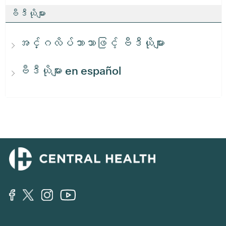
ဗီဒီယိုများ
အင်္ဂလိပ်ဘာသာဖြင့် ဗီဒီယိုများ
ဗီဒီယိုများ en español