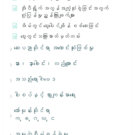
အိုပီရွိုက် အလွန်အကျွံသုံးစွဲခြင်းအတွက်
တုံ့ပြန်မှုညွှန်ကြားချက်များ
အိမ်တွင် သွေးပေါင်ချိန် စစ်ဆေးခြင်း
သွေးတွင်းသကြားဓာတ်မှတ်တမ်း
ဆေးပညာဆိုင်ရာ အကောင်းဆုံးဖြစ်မှု
နား၊ နှာခေါင်း၊ လည်ချောင်း
အသည်းရောဂါဗေဒ
ပါးစပ်နှင့် သွားကျန်းမာရေး
ဟော်မုန်းဆိုင်ရာ
က, ခ, ဂ, ဃ, င
အမှုတွဲစီမံခန့်ခွဲမှု