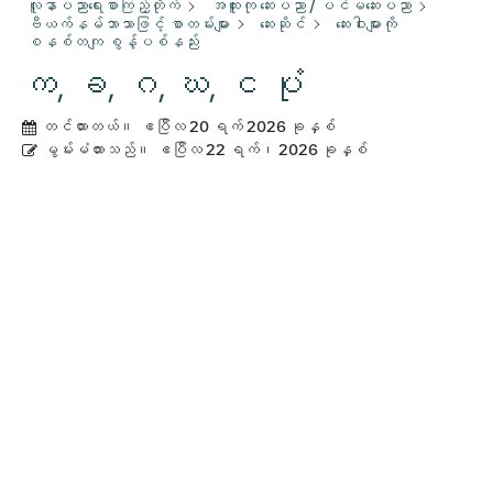
လူနာပညာရေးစာကြည့်တိုက်
အထူးကု ဆေးပညာ / ပင်မဆေးပညာ
ဗီယက်နမ်ဘာသာဖြင့် စာတမ်းများ
ဆေးဆိုင်
ဆေးဝါးများကို
စနစ်တကျ စွန့်ပစ်နည်း
က, ခ, ဂ, ဃ, င ပုံ
တင်ထားတယ်။
ဧပြီလ 20 ရက် 2026 ခုနှစ်
မွမ်းမံထားသည်။
ဧပြီလ 22 ရက်၊ 2026 ခုနှစ်