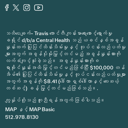
သတိပေးချက်- Travis ကောင်တီ ကျန်းမာရေးစောင့်ရှောက်မှု
ခရိုင် d/b/a Central Health သည် ယခင်နှစ်အခွန်
နှုန်းထက် ပြုပြင်ထိန်းသိမ်းမှုနှင့် လုပ်ငန်းလည်ပတ်မှု
များအတွက် အခွန်ပိုမိုမြှင့်တင်မည့် အခွန်နှုန်းထားကို
လက်ခံကျင့်သုံးခဲ့သည်။ အခွန်နှုန်းထားကို ၈
ရာခိုင်နှုန်းအထိ မြှင့်တင်မည်ဖြစ်ပြီး $100,000 တန်
အိမ်၏ ပြုပြင်ထိန်းသိမ်းမှုနှင့် လုပ်ငန်းလည်ပတ်မှုများ
အတွက် အခွန်ကို $8.41 (ဒေါ်လာ ရှစ်ဒေါ်လာနှင့် လေးဆယ့်
တစ်ဆင့်) ခန့် မြှင့်တင်မည်ဖြစ်သည်။.
ကျွန်ုပ်တို့သည် ကူညီရန်အတွက် ဖြစ်ပါသည်။
MAP နှင့် MAP Basic
512.978.8130