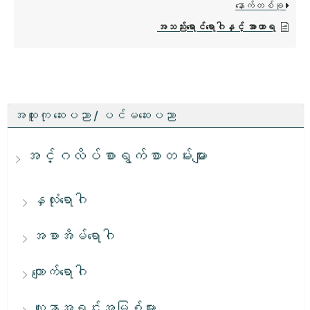
နောက်တစ်ခု
အသည်းရောင်ရောဂါနှင့် အာဟာရ
အထူးကု ဆေးပညာ / ပင်မဆေးပညာ
အင်္ဂလိပ်စာရွက်စာတမ်းများ
နှလုံးရောဂါ
အစာအိမ်ရောဂါ
ကျောက်ရောဂါ
လူနာအရင်းအမြစ်များ