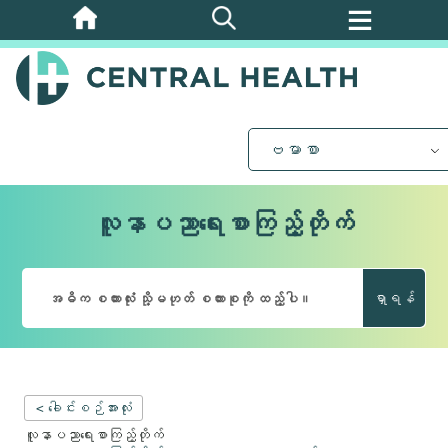
အဓိက
အကြောင်းအရာ
သို့
ကျော်သွား
ပါ။
ဗမာစာ
လူနာပညာရေးစာကြည့်တိုက်
ရှာရန်
< ခေါင်းစဉ်အားလုံး
လူနာပညာရေးစာကြည့်တိုက်