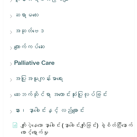
ဆရာမလေး
အဆုတ်ဗေဒ
ကျောက်ကပ်ဆေး
Palliative Care
အပြုအမူကျန်းမာရေး
ဆေးဘက်ဆိုင်ရာ အကောင်းဆုံးပြုလုပ်ခြင်း
နား၊ နှာခေါင်းနှင့် လည်ချောင်း
ကျိုးပဲ့နေသော နှာခေါင်း (နှာခေါင်းကျိုးခြင်း) ခွဲစိတ်ပြီးနောက်
စောင့်ရှောက်မှု