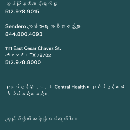
ကွန်မြူနတီစောင့်ရှောက်မှု
512.978.9015
Sendero ကျန်းမာရေး အစီအစဉ်များ
844.800.4693
1111 East Cesar Chavez St.
အော်စတင်၊ TX 78702
512.978.8000
မူပိုင်ခွင့် © ၂၀၂၆ Central Health။ မူပိုင်ခွင့်အားလုံး
ကို သိမ်းဆည်းထားသည်။.
ကျွန်ုပ်တို့၏အဖွဲ့သို့ဝင်ရောက်ပါ။