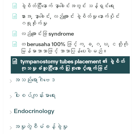
ခွဲစိတ်ပြီးနောက် နှာခေါင်းအတွင်း သန့်ရှင်းရေး
နားအ, နှာခေါင်း, လည်ချောင်း ခွဲစိတ်မှု နောက်ပိုင်း
ဂရုစိုက်မှု
လည်ချောင်းခြ syndrome
တ berusaha 100% ဖြင့် က, ခ, ဂ, ဃ, င တို့ကို
မြန်မာဘာသာဖြင့် ဘာသာပြန်ပေးပါမည်။
tympanostomy tubes placement ၏ ခွဲစိတ်
ကုသမှုခံယူပြီးနောက် ပြုစုစောင့်ရှောက်ခြင်း
အသည်းရောဂါဗေဒ
ပါးစပ်ကျန်းမာရေး
Endocrinology
အမှုတွဲစီမံခန့်ခွဲမှု