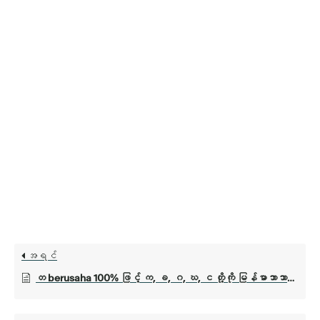
အရင်
တ berusaha 100% ဖြင့် က, ခ, ဂ, ဃ, င တို့ကို မြန်မာဘာသာဖြင့် ဘာသာပြန်ပေးပါမည်။