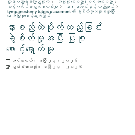
လူနာပညာရေးစာကြည့်တိုက်
အထူးကု ဆေးပညာ / ပင်မဆေးပညာ
အင်္ဂလိပ်စာရွက်စာတမ်းများ
နား၊ နှာခေါင်းနှင့် လည်ချောင်း
tympanostomy tubes placement ၏ ခွဲစိတ်ကုသမှုခံယူပြီး
နောက် ပြုစုစောင့်ရှောက်ခြင်း
နားစည်ထဲပိုက်ထည့်ခြင်း
ခွဲစိတ်မှုအပြီး ပြုစု
စောင့်ရှောက်မှု
တင်ထားတယ်။
ဧပြီ ၂၃၊ ၂၀၂၆
မွမ်းမံထားသည်။
ဧပြီ ၂၃၊ ၂၀၂၆