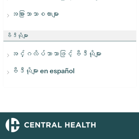
အခြားဘာသာစကားများ
ဗီဒီယိုများ
အင်္ဂလိပ်ဘာသာဖြင့် ဗီဒီယိုများ
ဗီဒီယိုများ en español