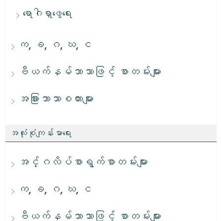
ရောဂါရှာဖွေရေး
က, ခ, ဂ, ဃ, င
ဗီယက်နမ်ဘာသာဖြင့် စာတမ်းများ
အခြားဘာသာစကားများ
အလုံးစုံကျန်းမာရေး
အင်္ဂလိပ်စာရွက်စာတမ်းများ
က, ခ, ဂ, ဃ, င
ဗီယက်နမ်ဘာသာဖြင့် စာတမ်းများ