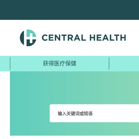
跳
至
主
要
内
容
获得医疗保健