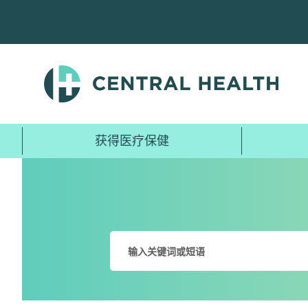
跳
至
主
要
内
容
获得医疗保健