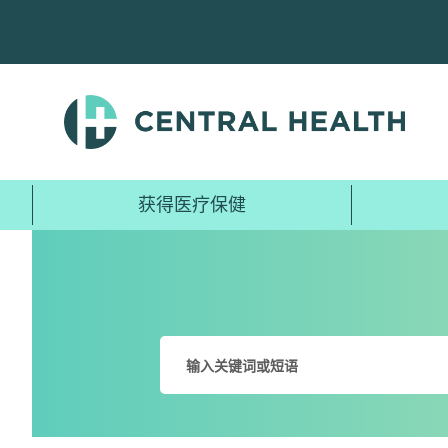
跳
至
主
要
内
容
获得医疗保健