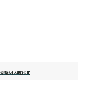
页
股沟疝修补术出院说明