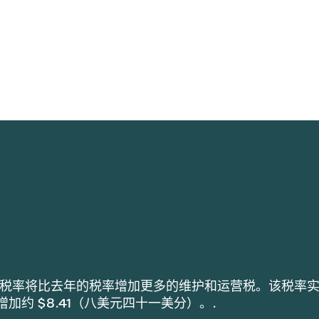
h 采用的税率将比去年的税率增加更多的维护和运营税。该税率
税增加约 $8.41（八美元四十一美分）。.