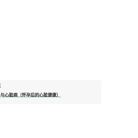
页
女与心脏病（怀孕后的心脏健康）