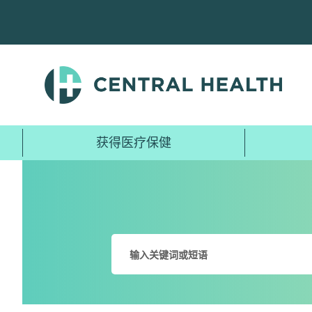
跳
至
主
要
内
容
获得医疗保健