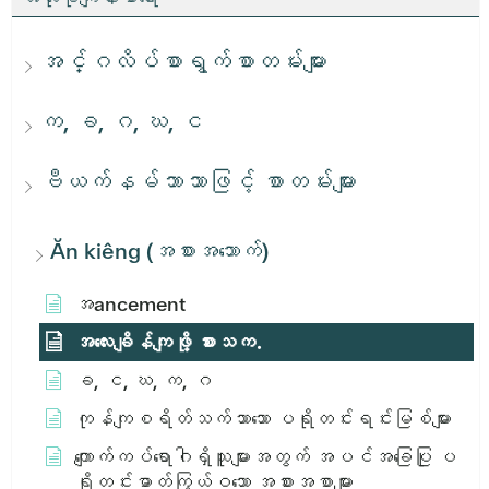
အင်္ဂလိပ်စာရွက်စာတမ်းများ
က, ခ, ဂ, ဃ, င
ဗီယက်နမ်ဘာသာဖြင့် စာတမ်းများ
Ăn kiêng (အစားအသောက်)
အ​ancement
အ​လေး​ချိန်​ကျ​ဖို့​ စား​သ​က​.
ခ, င, ဃ, က, ဂ
ကုန်ကျစရိတ်သက်သာသော ပရိုတင်းရင်းမြစ်များ
ကျောက်ကပ်ရောဂါရှိသူများအတွက် အပင်အခြေပြု ပ
ရိုတင်းဓာတ်ကြွယ်ဝသော အစားအစာများ