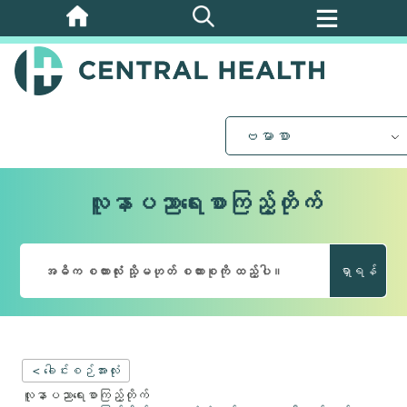
အဓိက
အကြောင်းအရာ
သို့
ကျော်သွား
ပါ။
ဗမာစာ
လူနာပညာရေးစာကြည့်တိုက်
ရှာရန်
< ခေါင်းစဉ်အားလုံး
လူနာပညာရေးစာကြည့်တိုက်