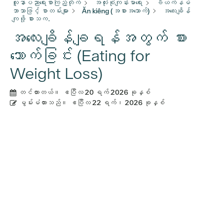
လူနာပညာရေးစာကြည့်တိုက်
အလုံးစုံကျန်းမာရေး
ဗီယက်နမ်
ဘာသာဖြင့် စာတမ်းများ
Ăn kiêng (အစားအသောက်)
အ​လေး​ချိန်​
ကျ​ဖို့​ စား​သ​က​.
အလေးချိန်ချရန်အတွက် စား
သောက်ခြင်း (Eating for
Weight Loss)
တင်ထားတယ်။
ဧပြီလ 20 ရက် 2026 ခုနှစ်
မွမ်းမံထားသည်။
ဧပြီလ 22 ရက်၊ 2026 ခုနှစ်