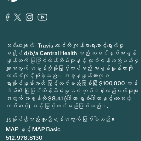
သတိပေးချက်- Travis ကောင်တီ ကျန်းမာရေးစောင့်ရှောက်မှု
ခရိုင် d/b/a Central Health သည် ယခင်နှစ်အခွန်
နှုန်းထက် ပြုပြင်ထိန်းသိမ်းမှုနှင့် လုပ်ငန်းလည်ပတ်မှု
များအတွက် အခွန်ပိုမိုမြှင့်တင်မည့် အခွန်နှုန်းထားကို
လက်ခံကျင့်သုံးခဲ့သည်။ အခွန်နှုန်းထားကို ၈
ရာခိုင်နှုန်းအထိ မြှင့်တင်မည်ဖြစ်ပြီး $100,000 တန်
အိမ်၏ ပြုပြင်ထိန်းသိမ်းမှုနှင့် လုပ်ငန်းလည်ပတ်မှုများ
အတွက် အခွန်ကို $8.41 (ဒေါ်လာ ရှစ်ဒေါ်လာနှင့် လေးဆယ့်
တစ်ဆင့်) ခန့် မြှင့်တင်မည်ဖြစ်သည်။.
ကျွန်ုပ်တို့သည် ကူညီရန်အတွက် ဖြစ်ပါသည်။
MAP နှင့် MAP Basic
512.978.8130