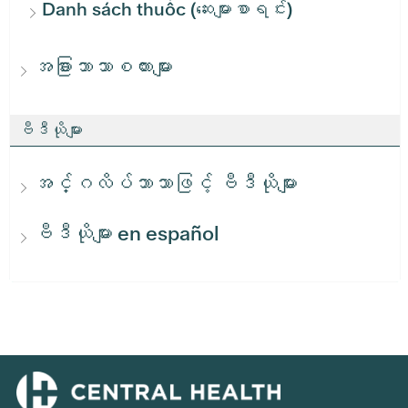
Danh sách thuốc (ဆေးများစာရင်း)
အခြားဘာသာစကားများ
ဗီဒီယိုများ
အင်္ဂလိပ်ဘာသာဖြင့် ဗီဒီယိုများ
ဗီဒီယိုများ en español