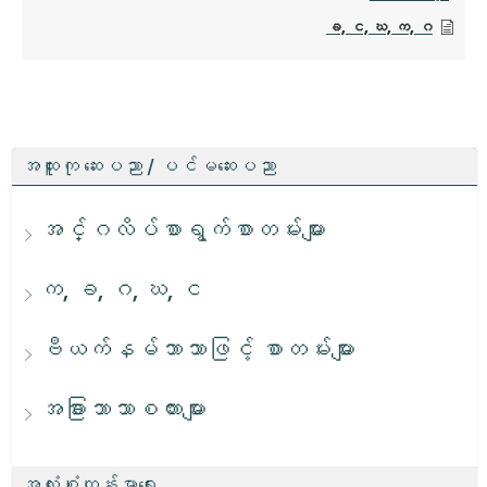
ခ, င, ဃ, က, ဂ
အထူးကု ဆေးပညာ / ပင်မဆေးပညာ
အင်္ဂလိပ်စာရွက်စာတမ်းများ
က, ခ, ဂ, ဃ, င
ဗီယက်နမ်ဘာသာဖြင့် စာတမ်းများ
အခြားဘာသာစကားများ
အလုံးစုံကျန်းမာရေး