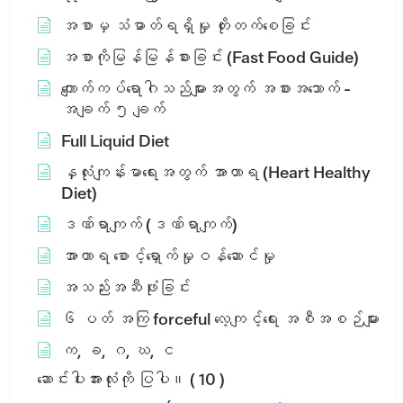
အစာမှ သံဓာတ်ရရှိမှု တိုးတက်စေခြင်း
အစာကိုမြန်မြန်စားခြင်း (Fast Food Guide)
ကျောက်ကပ်ရောဂါသည်များအတွက် အစားအသောက် -
အချက် ၅ ချက်
Full Liquid Diet
နှလုံးကျန်းမာရေးအတွက် အာဟာရ (Heart Healthy
Diet)
ဒဏ်ရာကျက် (ဒဏ်ရာကျက်)
အာဟာရ စောင့်ရှောက်မှုဝန်ဆောင်မှု
အသည်းအဆီဖုံးခြင်း
၆ ပတ် အကြ forceful လေ့ကျင့်ရေး အစီအစဉ်များ
က, ခ, ဂ, ဃ, င
ဆောင်းပါးအားလုံးကို ပြပါ။
( 10 )