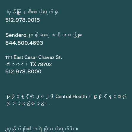
ကွန်မြူနတီစောင့်ရှောက်မှု
512.978.9015
Sendero ကျန်းမာရေး အစီအစဉ်များ
844.800.4693
1111 East Cesar Chavez St.
အော်စတင်၊ TX 78702
512.978.8000
မူပိုင်ခွင့် © ၂၀၂၆ Central Health။ မူပိုင်ခွင့်အားလုံး
ကို သိမ်းဆည်းထားသည်။.
ကျွန်ုပ်တို့၏အဖွဲ့သို့ဝင်ရောက်ပါ။