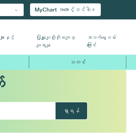
MyChart အကောင့်ဝင်ပါ။
ျားနှင့်
ကြှနျုပျတို့ကိုဆကျသှ
အသက်မွေးဝမ်း
ယျရနျ
ကြောင်း
သတင်း
်
ရှာရန်