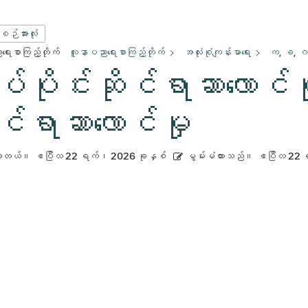
းစဉ်အားလုံး
ေးစာကြည့်တိုက်
လူနာပညာရေးစာကြည့်တိုက်
အလုံးစုံကျန်းမာရေး
က, ခ, ဂ
ပ်ပိုင်းဆိုင်ရာဆာလောင်မှ
ုင်ရာဆာလောင်မှု
ားတယ်။
ဧပြီလ 22 ရက်၊ 2026 ခုနှစ်
မွမ်းမံထားသည်။
ဧပြီလ 22 