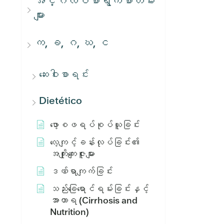
အင်္ဂလိပ်စာရွက်စာတမ်း
များ
က, ခ, ဂ, ဃ, င
ဆေးဝါးစာရင်း
Dietético
ဖော့စဖရပ်စုပ်ယူခြင်း
လေ့ကျင့်ခန်းလုပ်ခြင်း၏
အကျိုးကျေးဇူးများ
ဒဏ်ရာကျက်ခြင်း
သည်းခြေရောင်ရမ်းခြင်းနှင့်
အာဟာရ (Cirrhosis and
Nutrition)