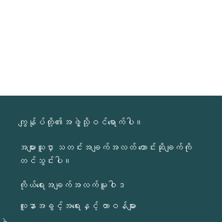
ကျွန်ုပ်တို့၏အဖွဲ့သို့ဝင်ရောက်ပါ။
အများသူငှာ သတင်းအချက်အလတ် တောင်းဆိုချက်ကို
တင်သွင်းပါ။
ကိုယ်ရေးအချက်အလက်မူဝါဒ
လူနာအခွင့်အရေးနှင့် တာဝန်များ