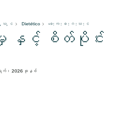
, ဃ, င
Dietético
ခေ: က : ခ : ဂ : ဃ : င
ု နှင့် စိတ်ပိုင်း
ရက်၊ 2026 ခုနှစ်