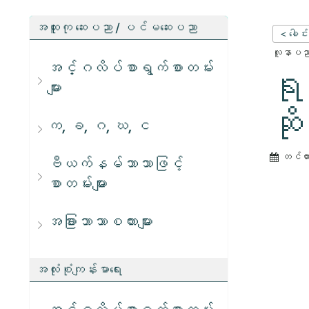
အထူးကု ဆေးပညာ / ပင်မဆေးပညာ
< ခေါင်
လူနာပညာရ
အင်္ဂလိပ်စာရွက်စာတမ်း
ရု
များ
ဆိ
က, ခ, ဂ, ဃ, င
တင်ထ
ဗီယက်နမ်ဘာသာဖြင့်
စာတမ်းများ
အခြားဘာသာစကားများ
အလုံးစုံကျန်းမာရေး