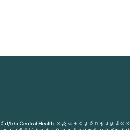
ုခရိုင် d/b/a Central Health သည် ယခင်နှစ်အခွန်နှုန်းထက်