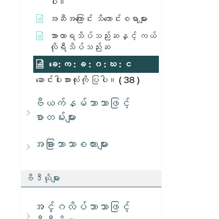
ပါ။
အဆီအကြောင်း သိကောင်းစရာများ
အာဟာရသိပ်သည်းဆနှင့် ကယ်
လိုရီသိပ်သည်းဆ
ခေ: က : ခ : ဂ : ဃ : င
ဆောင်းပါးအားလုံးကို ပြပါ။
( 38 )
ဗီယက်နမ်ဘာသာဖြင့်
စာတမ်းများ
အခြားဘာသာစကားများ
ဗီဒီယိုများ
အင်္ဂလိပ်ဘာသာဖြင့်