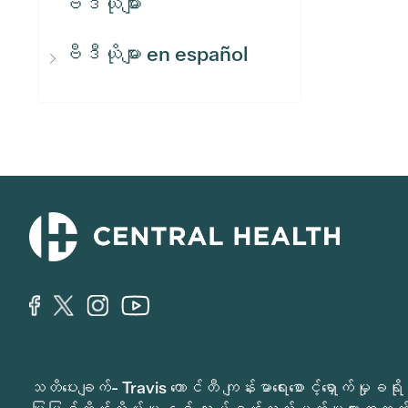
ဗီဒီယိုများ
ဗီဒီယိုများ en español
သတိပေးချက်- Travis ကောင်တီ ကျန်းမာရေးစောင့်ရှောက်မှ