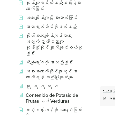
ကုန်ကျစရိတ်နည်းနည်းနဲ့စား
သောက်ခြင်း
အလေးချိန်ကျဖို့ စားသောက်ခြင်း
အာဟာရတံဆိပ်ကိုဖတ်နည်း
ကိုယ်အလေးချိန်ကျန်းမာရေး
အတွက် ဉာဏ်ပညာကျ
ကုန်စုံဆိုင် ချက်ချင်းဝယ်ယူ
ခြင်း
ဆီးချိုရောဂါကို နားလည်ခြင်း
အစားအသောက်ဆိုင်များတွင် စား
သောက်ရန် အကြံပြုချက်များ
မူး, ခ, ဂ, ဃ, င
အရင
Contenido de Potasio de
အစာရ
Frutas နှင့် Verduras
သင့်ပန်းကန်ကို အရောင်ခြယ်