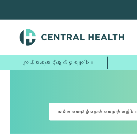
အဓိက
အကြောင်းအရာ
သို့
ကျော်သွား
ပါ။
ကျန်းမာရေးစောင့်ရှောက်မှုရယူပါ။