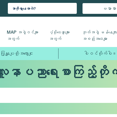
ဗမာစာ
MAP အဖွဲ့ဝင်များ
ပံ့ပိုးပေးသူများ
ဘုတ်အဖွဲ့ မန်နေဂျာမ
အတွက်
အတွက်
အစည်းအဝေးများ
ကြှနျုပျတို့အကွောငျး
ပါဝင်လိုက်ပါ။
လူနာပညာရေးစာကြည့်တိုက