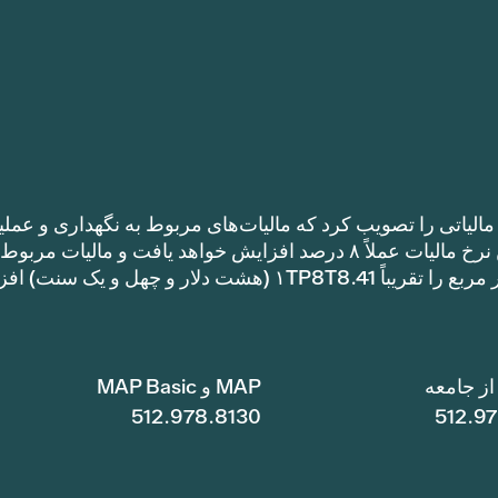
الیاتی را تصویب کرد که مالیات‌های مربوط به نگهداری و عملی
را نسبت به نرخ مالیات سال گذشته افزایش می‌دهد. این نرخ مالیات عملاً ۸ درصد افزایش خواهد یافت و مالیات مر
نگهداری و عملیات یک خانه با متراژ ۱TP8T100,000 متر مربع را تقریباً ۱TP8T8.41 (هشت دلار و چهل و ی
ز جامعه
MAP و MAP Basic
512.978.8130
512.9