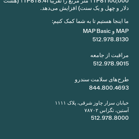
۱TP8T100,000 متر مربع را تقریباً ۱TP8T8.41 (هشت
دلار و چهل و یک سنت) افزایش می‌دهد.
ما اینجا هستیم تا به شما کمک کنیم:
MAP و MAP Basic
512.978.8130
مراقبت از جامعه
512.978.9015
طرح‌های سلامت سندرو
844.800.4693
خیابان سزار چاوز شرقی، پلاک ۱۱۱۱
آستین، تگزاس ۷۸۷۰۲
512.978.8000