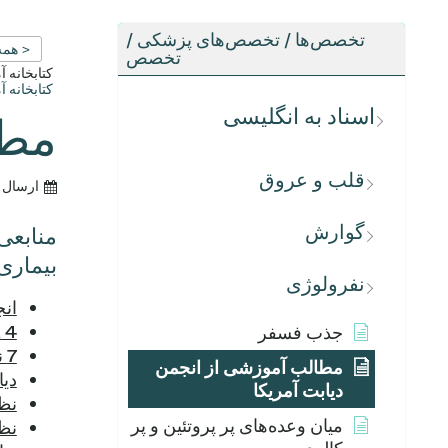
تخصص‌ها / تخصص‌های پزشکی /
< همه
تخصص
کتابخانه 
کتابخانه 
اسناد به انگلیسی
مطا
قلب و عروق
ارسال 
گوارش
بیماری
نفرولوژی
انجمن دیا
ADA 4 گام برای جلو
جذب فسفر
7 نکته برای مراقبت از قلب در هنگام ابتلا به دیابت نوع 2 - انجمن دیابت آمریکا (ADA)
مطالب آموزشی از انجمن
دیا
دیابت آمریکا
نظا
میان وعده‌های پر پروتئین و پر
نظا