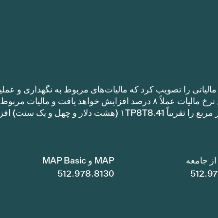
الیاتی را تصویب کرد که مالیات‌های مربوط به نگهداری و عملی
را نسبت به نرخ مالیات سال گذشته افزایش می‌دهد. این نرخ مالیات عملاً ۸ درصد افزایش خواهد یافت و مالیات مر
نگهداری و عملیات یک خانه با متراژ ۱TP8T100,000 متر مربع را تقریباً ۱TP8T8.41 (هشت دلار و چهل و ی
ز جامعه
MAP و MAP Basic
512.978.8130
512.9