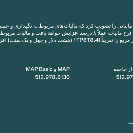
الیاتی را تصویب کرد که مالیات‌های مربوط به نگهداری و عملی
را نسبت به نرخ مالیات سال گذشته افزایش می‌دهد. این نرخ مالیات عملاً ۸ درصد افزایش خواهد یافت و مالیات مر
نگهداری و عملیات یک خانه با متراژ ۱TP8T100,000 متر مربع را تقریباً ۱TP8T8.41 (هشت دلار و چهل و ی
ز جامعه
MAP و MAP Basic
512.978.8130
512.9