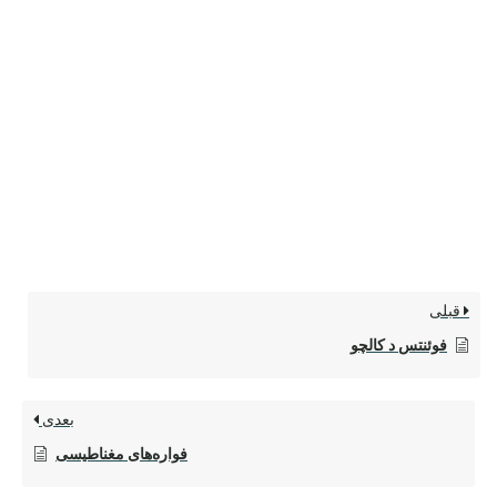
قبلی
فوئنتس د کالچو
بعدی
فواره‌های مغناطیسی