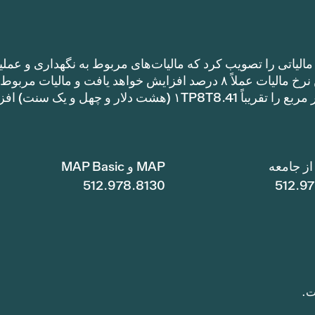
الیاتی را تصویب کرد که مالیات‌های مربوط به نگهداری و عملی
را نسبت به نرخ مالیات سال گذشته افزایش می‌دهد. این نرخ مالیات عملاً ۸ درصد افزایش خواهد یافت و مالیات مر
نگهداری و عملیات یک خانه با متراژ ۱TP8T100,000 متر مربع را تقریباً ۱TP8T8.41 (هشت دلار و چهل و ی
ز جامعه
MAP و MAP Basic
512.978.8130
512.9