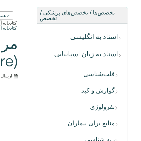
تخصص‌ها / تخصص‌های پزشکی /
< همه
تخصص
کتابخانه 
کتابخانه 
اسناد به انگلیسی
مرا
اسناد به زبان اسپانیایی
(Tonsillectomy Post-Surgery Care)
قلب‌شناسی
ارسال 
گوارش و کبد
نفرولوژی
منابع برای بیماران
ریه شناسی