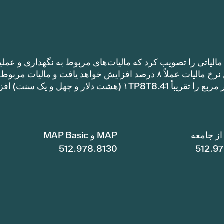
الیاتی را تصویب کرد که مالیات‌های مربوط به نگهداری و عملی
را نسبت به نرخ مالیات سال گذشته افزایش می‌دهد. این نرخ مالیات عملاً ۸ درصد افزایش خواهد یافت و مالیات مر
نگهداری و عملیات یک خانه با متراژ ۱TP8T100,000 متر مربع را تقریباً ۱TP8T8.41 (هشت دلار و چهل و ی
ز جامعه
MAP و MAP Basic
512.978.8130
512.9