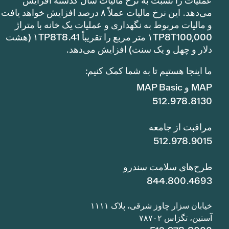
عملیات را نسبت به نرخ مالیات سال گذشته افزایش
می‌دهد. این نرخ مالیات عملاً ۸ درصد افزایش خواهد یافت
و مالیات مربوط به نگهداری و عملیات یک خانه با متراژ
۱TP8T100,000 متر مربع را تقریباً ۱TP8T8.41 (هشت
دلار و چهل و یک سنت) افزایش می‌دهد.
ما اینجا هستیم تا به شما کمک کنیم:
MAP و MAP Basic
512.978.8130
مراقبت از جامعه
512.978.9015
طرح‌های سلامت سندرو
844.800.4693
خیابان سزار چاوز شرقی، پلاک ۱۱۱۱
آستین، تگزاس ۷۸۷۰۲