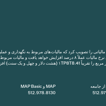
الیاتی را تصویب کرد که مالیات‌های مربوط به نگهداری و عملی
را نسبت به نرخ مالیات سال گذشته افزایش می‌دهد. این نرخ مالیات عملاً ۸ درصد افزایش خواهد یافت و مالیات مر
نگهداری و عملیات یک خانه با متراژ ۱TP8T100,000 متر مربع را تقریباً ۱TP8T8.41 (هشت دلار و چهل و ی
ز جامعه
MAP و MAP Basic
512.978.8130
512.9