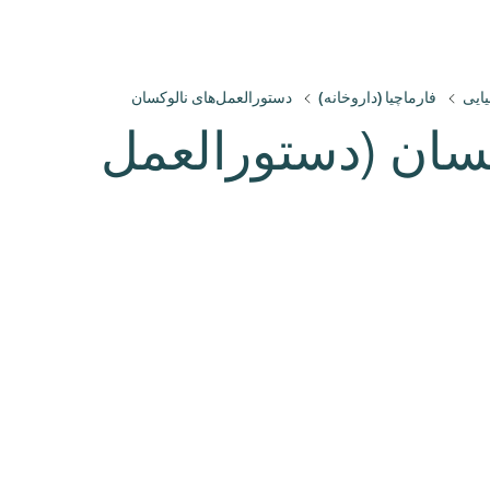
یایی
فارماچیا (داروخانه)
دستورالعمل‌های نالوکسان
کسان (دستورالعمل