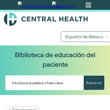
Ir
al
contenido
principal
Español de México
Biblioteca de educación del
paciente
Buscar en
< Todos los temas