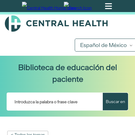
Ir
al
contenido
principal
Español de México
Biblioteca de educación del
paciente
Buscar en
< Todos los temas