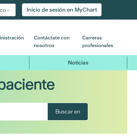
Inicio de sesión en MyChart
ico
nistración
Contáctate con
Carreras
nosotros
profesionales
Noticias
paciente
Buscar en