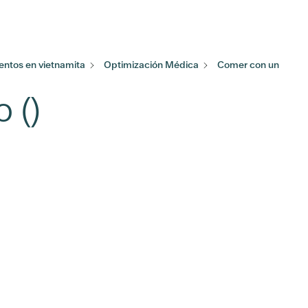
ntos en vietnamita
Optimización Médica
Comer con un
 ()