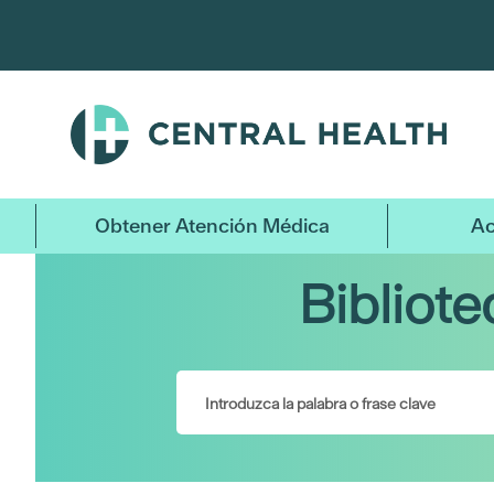
Ir
al
contenido
principal
Obtener Atención Médica
Ac
Bibliot