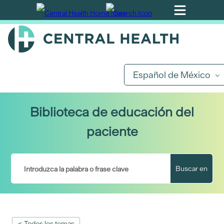
Ir
al
contenido
principal
Español de México
Biblioteca de educación del
paciente
Buscar en
< Todos los temas