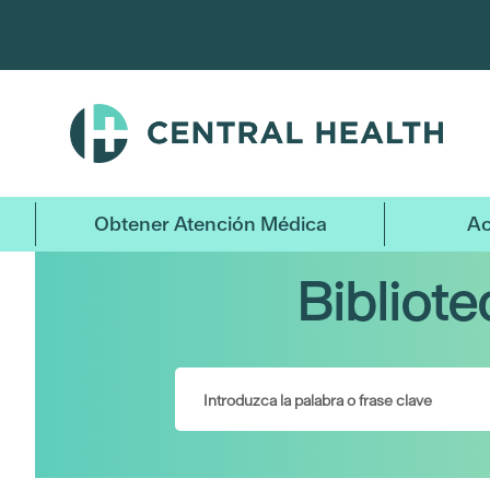
Ir
al
contenido
principal
Obtener Atención Médica
Ac
Bibliot