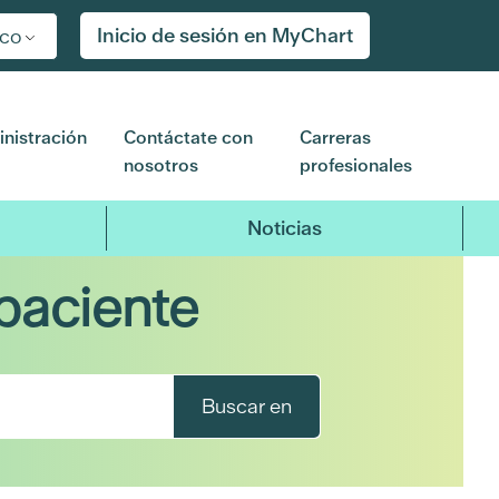
Inicio de sesión en MyChart
ico
nistración
Contáctate con
Carreras
nosotros
profesionales
Noticias
paciente
Buscar en