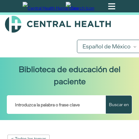
Ir
al
contenido
principal
Español de México
Biblioteca de educación del
paciente
Buscar en
< Todos los temas