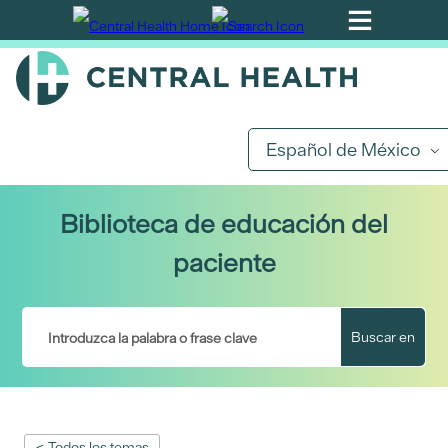
Ir
al
contenido
principal
Español de México
Biblioteca de educación del
paciente
Buscar en
< Todos los temas