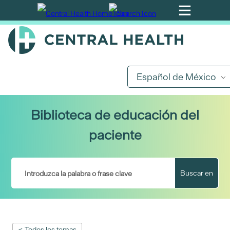
Ir
al
contenido
principal
Español de México
Biblioteca de educación del
paciente
Buscar en
< Todos los temas