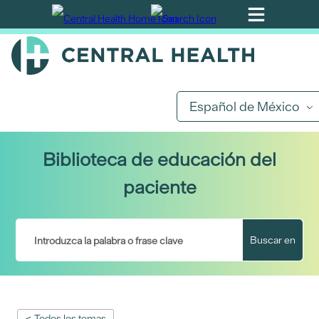
Ir
al
contenido
principal
Español de México
Biblioteca de educación del
paciente
Buscar en
< Todos los temas