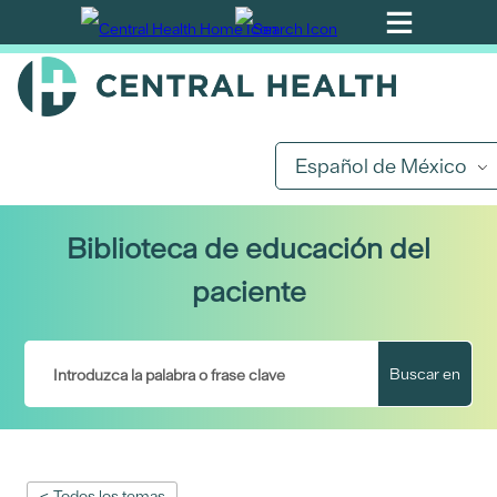
Ir
al
contenido
principal
Español de México
Biblioteca de educación del
paciente
Buscar en
< Todos los temas