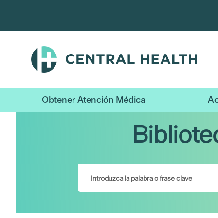
Ir
al
contenido
principal
Obtener Atención Médica
Ac
Bibliot