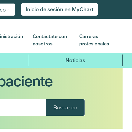
Inicio de sesión en MyChart
ico
nistración
Contáctate con
Carreras
nosotros
profesionales
Noticias
paciente
Buscar en