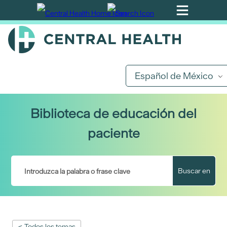
Ir
al
contenido
principal
Español de México
Biblioteca de educación del
paciente
Buscar en
< Todos los temas