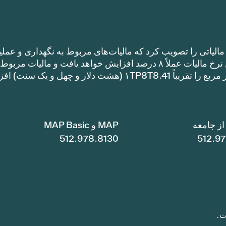
الیاتی را تصویب کرد که مالیات‌های مربوط به نگهداری و عملی
را نسبت به نرخ مالیات سال گذشته افزایش می‌دهد. این نرخ مالیات عملاً ۸ درصد افزایش خواهد یافت و مالیات مر
نگهداری و عملیات یک خانه با متراژ ۱TP8T100,000 متر مربع را تقریباً ۱TP8T8.41 (هشت دلار و چهل و ی
ز جامعه
MAP و MAP Basic
512.978.8130
512.9