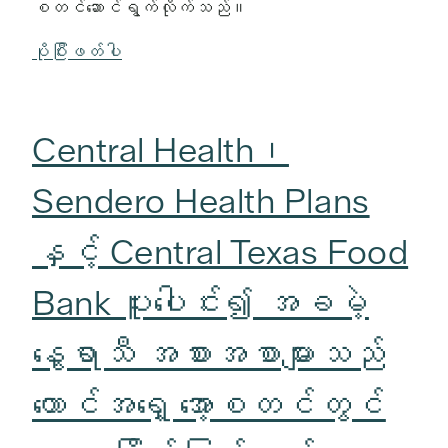
စတင်ဆောင်ရွက်လိုက်သည်။
ပိုပြီးဖတ်ပါ
Central Health၊
Sendero Health Plans
နှင့် Central Texas Food
Bank ပူးပေါင်း၍ အခမဲ့
နွေရာသီ အစားအစာများသည်
တောင်အရှေ့ အော့စတင်တွင်