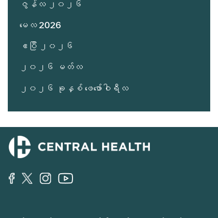
ဇွန်လ ၂၀၂၆
မေလ 2026
ဧပြီ ၂၀၂၆
၂၀၂၆ မတ်လ
၂၀၂၆ ခုနှစ် ဖေဖော်ဝါရီလ