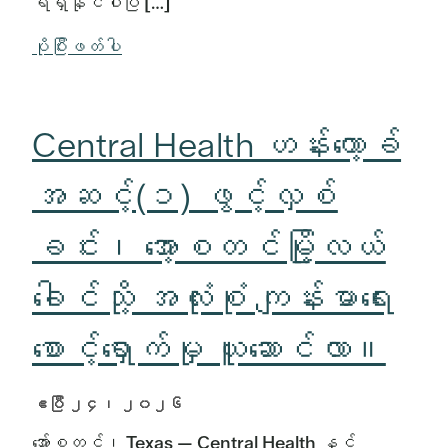
ရရှိနိုင်ပါပြီ […]
ပိုပြီးဖတ်ပါ
Central Health ဟန်းကော့ခ်
အဆင့်(၁) ဖွင့်လှစ်
ခင်း၊ အော့စတင်မြို့လယ်
ခေါင်သို့ အလုံးစုံ ကျန်းမာရေး
စောင့်ရှောက်မှု ယူဆောင်လာ။
ဧပြီ ၂၄၊ ၂၀၂၆
အော်စတင်၊ Texas — Central Health နှင့်