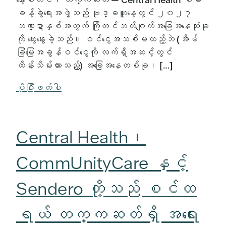
ခန့်ခွဲရေးအဖွဲ့သည် ဗုဒ္ဓဟူးနေ့တွင် ၂၀၂၇
ဘဏ္ဍာနှစ်အတွက် ကြိုတင်ဘတ်ဂျက်အခြေအနေသုံးခု
ကို ဆွေးနွေးခဲ့သည်။ ဝင်ငွေအသစ်မထည့်ဘဲ (အိမ်
ခြံမြေအခွန်ဝင်ငွေကို လက်ရှိအဆင့်တွင်
ထိန်းသိမ်းထားသည့်) အခြေအနေတစ်ခု၊ […]
ပိုပြီးဖတ်ပါ
Central Health၊
CommUnityCare နှင့်
Sendero တို့သည် စင်ထ
ရယ် တက္ကဆတ်ရှိ အရေး