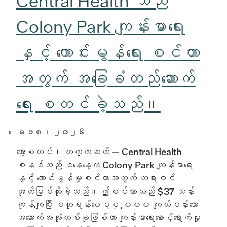
Central Health သည်
Colony Park ကျန်းမာရေး
နှင့် ကောင်းမွန်ရေး စင်တာ
အတွက် အခြေခံတည်ဆောက်
ရေး စတင်ခဲ့သည်။
ေမ ၁၈၊​ ၂၀၂၆
အော့စတင်၊ တက္ကဆတ် — Central Health
စနစ်သည် စနေနေ့က Colony Park ကျန်းမာရေး
နှင့် ကောင်းမွန်မှုစင်တာအတွက် တရားဝင်
အုတ်မြစ်ထိုးခဲ့သည်။ ဤစင်တာသည် $37 သန်း
ကုန်ကျပြီး စတုရန်းပေ ၃၄,၀၀၀ ကျယ်ဝန်းသော
အဆောက်အအုံတစ်ခုဖြစ်ကာ ကျန်းမာရေးစောင့်ရှောက်မှု