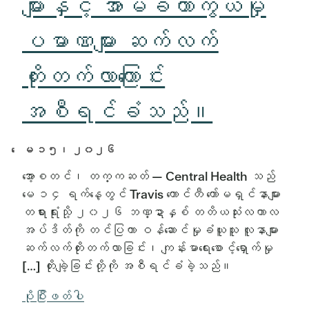
များနှင့် အာမခံကာကွယ်မှု
ပမာဏများ ဆက်လက်
တိုးတက်လာကြောင်း
အစီရင်ခံသည်။
ေမ ၁၅၊​ ၂၀၂၆
အော့စတင်၊ တက္ကဆတ် — Central Health သည်
မေ ၁၄ ရက်နေ့တွင် Travis ကောင်တီ ကော်မရှင်နာများ
တရားရုံးသို့ ၂၀၂၆ ဘဏ္ဍာနှစ် တတိယသုံးလကာလ
အပ်ဒိတ်ကို တင်ပြကာ ဝန်ဆောင်မှုခံယူသူ လူနာများ
ဆက်လက်တိုးတက်လာခြင်း၊ ကျန်းမာရေးစောင့်ရှောက်မှု
[…] တိုးချဲ့ခြင်းတို့ကို အစီရင်ခံခဲ့သည်။
ပိုပြီးဖတ်ပါ