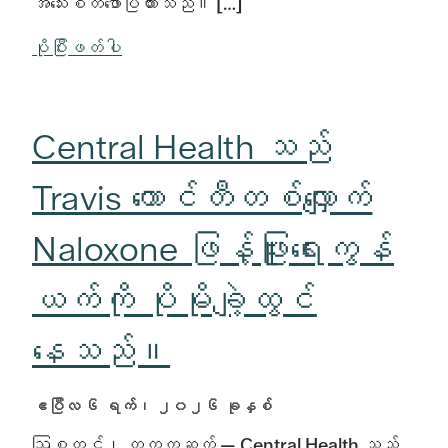
အသေးစိတ်ဖော်ပြထားသည်။ […]
ပိုပြီးဖတ်ပါ
Central Health သည်
Travis ကောင်တီတစ်လျှောက်
Naloxone ဖြန့်ဖြူးရေးကွန်
ယက်ကို ပိုမိုချဲ့ထွင်
နေသည်။
ဧပြီလ ၆ ရက်၊ ၂၀၂၆ ခုနှစ်
ဩစတင်၊ တက္ကဆက် — Central Health သည်