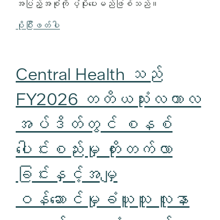
အပြည့်အစုံကို ပံ့ပိုးပေးမည်ဖြစ်သည်။
ပိုပြီးဖတ်ပါ
Central Health သည်
FY2026 တတိယသုံးလကာလ
အပ်ဒိတ်တွင် စနစ်
ပေါင်းစည်းမှု တိုးတက်လာ
ခြင်းနှင့်အမျှ
ဝန်ဆောင်မှုခံယူသူ လူနာ