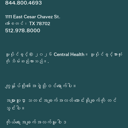
844.800.4693
1111 East Cesar Chavez St.
အော်စတင်၊ TX 78702
512.978.8000
မူပိုင်ခွင့် © ၂၀၂၆ Central Health။ မူပိုင်ခွင့်အားလုံး
ကို သိမ်းဆည်းထားသည်။.
ကျွန်ုပ်တို့၏အဖွဲ့သို့ဝင်ရောက်ပါ။
အများသူငှာ သတင်းအချက်အလတ် တောင်းဆိုချက်ကို တင်
သွင်းပါ။
ကိုယ်ရေးအချက်အလက်မူဝါဒ