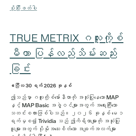
ပိုပြီးဖတ်ပါ
TRUE METRIX ဂလူးကို့စ်
မီတာ ပြန်လည်သိမ်းဆည်း
ခြင်း
ဧပြီလ 30 ရက် 2026 ခုနှစ်
ဤသည်မှာ ဂလူးကို့စ်မော်နီတာကို အသုံးပြုနေသော MAP
နှင့် MAP Basic အဖွဲ့ဝင်များအတွက် အရေးကြီးသော
သတင်းစကားဖြစ်ပါသည်။ ၂၀၂၆ ခုနှစ် မေ ၁
ရက်မှစ၍ Trividia သည် ဤကိရိယာများကို အသုံးပြု
သူများအတွက် ပိုမိုအသေးစိတ်သော အချက်အလက်များ