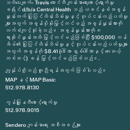
သတိပေးချက်- Travis ကောင်တီ ကျန်းမာရေးစောင့်ရှောက်မှု
ခရိုင် d/b/a Central Health သည် ယခင်နှစ်အခွန်
နှုန်းထက် ပြုပြင်ထိန်းသိမ်းမှုနှင့် လုပ်ငန်းလည်ပတ်မှု
များအတွက် အခွန်ပိုမိုမြှင့်တင်မည့် အခွန်နှုန်းထားကို
လက်ခံကျင့်သုံးခဲ့သည်။ အခွန်နှုန်းထားကို ၈
ရာခိုင်နှုန်းအထိ မြှင့်တင်မည်ဖြစ်ပြီး $100,000 တန်
အိမ်၏ ပြုပြင်ထိန်းသိမ်းမှုနှင့် လုပ်ငန်းလည်ပတ်မှုများ
အတွက် အခွန်ကို $8.41 (ဒေါ်လာ ရှစ်ဒေါ်လာနှင့် လေးဆယ့်
တစ်ဆင့်) ခန့် မြှင့်တင်မည်ဖြစ်သည်။.
ကျွန်ုပ်တို့သည် ကူညီရန်အတွက် ဖြစ်ပါသည်။
MAP နှင့် MAP Basic
512.978.8130
ကွန်မြူနတီစောင့်ရှောက်မှု
512.978.9015
Sendero ကျန်းမာရေး အစီအစဉ်များ