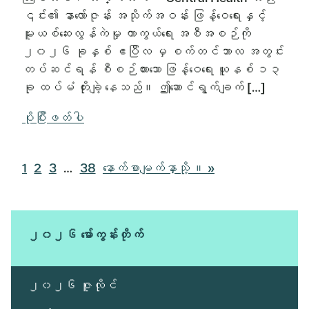
၎င်း၏ နာလော်ဇုန်း အသိုက်အဝန်း ဖြန့်ဝေရေးနှင့်
မူးယစ်ဆေးလွန်ကဲမှု ကာကွယ်ရေး အစီအစဉ်ကို
၂၀၂၆ ခုနှစ် ဧပြီလ မှ စက်တင်ဘာလ အတွင်း
တပ်ဆင်ရန် စီစဉ်ထားသော ဖြန့်ဝေရေး ယူနစ် ၁၃
ခု ထပ်မံ တိုးချဲ့ နေသည်။ ဤဆောင်ရွက်ချက် […]
ပိုပြီးဖတ်ပါ
စာမျက်နှာ
စာမျက်နှာ
စာမျက်နှာ
ယာယီ
စာမျက်နှာ
သွား
1
2
3
…
38
နောက်စာမျက်နှာသို့
။ »
သို့
သို့
သို့
စာမျက်နှာ
သို့
ပါ
သွား
သွား
သွား
များ
သွား
ပါ။
ပါ။
ပါ။
ကို
ပါ။
ချန်လှပ်
၂၀၂၆ မော်ကွန်းတိုက်
ထားသည်။
၂၀၂၆ ဇူလိုင်