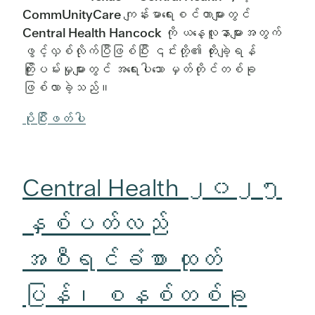
CommUnityCare ကျန်းမာရေးစင်တာများတွင်
Central Health Hancock ကို ယနေ့လူနာများအတွက်
ဖွင့်လှစ်လိုက်ပြီဖြစ်ပြီး ၎င်းတို့၏ တိုးချဲ့ရန်
ကြိုးပမ်းမှုများတွင် အရေးပါသော မှတ်တိုင်တစ်ခု
ဖြစ်လာခဲ့သည်။
ပိုပြီးဖတ်ပါ
Central Health ၂၀၂၅
နှစ်ပတ်လည်
အစီရင်ခံစာ ထုတ်
ပြန်၊ စနစ်တစ်ခု