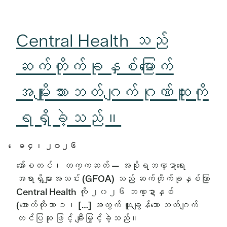
Central Health သည်
ဆက်တိုက်ခုနှစ်မြောက်
အမျိုးသားဘတ်ဂျက်ဂုဏ်ထူးကို
ရရှိခဲ့သည်။
ေမ ၄၊ ၂၀၂၆
အော်စတင်၊ တက္ကဆတ် — အစိုးရဘဏ္ဍာရေး
အရာရှိများအသင်း (GFOA) သည် ဆက်တိုက်ခုနှစ်ကြာ
Central Health ကို ၂၀၂၆ ဘဏ္ဍာနှစ်
(အောက်တိုဘာ ၁၊ […] အတွက် ထူးချွန်သော ဘတ်ဂျက်
တင်ပြဆု ဖြင့် ချီးမြှင့်ခဲ့သည်။