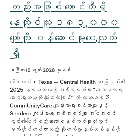
တည်းအဖြစ် ကောင်တီရှိ
နေထိုင်သူ ၁၈၃,၀၀၀
ကျော်ကို ဝန်ဆောင်မှုပေးလျက်
ရှိ
ဧပြီလ 10 ရက် 2026 ခုနှစ်
အော်စတင်၊ Texas — Central Health သည် ၎င်း၏
2025 နှစ်ပတ်လည် အစီရင်ခံစာ “ဒေသန္တရ
စောင့်ရှောက်မှုကို ပြောင်းလဲခြင်း” ကို ထုတ်ဝေခဲ့ပြီး
CommUnityCare ကျန်းမာရေးစင်တာများနှင့်
Sendero ကျန်းမာရေးအစီအစဉ်များ အပါအဝင်
၎င်း၏ပေါင်းစည်းထားသောစနစ်တစ်ခုလုံးတွင်
မှတ်တိုင်တင်ထားသည့် တိုးတက်မှုနှစ်တစ်နှစ်ကို