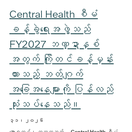
Central Health စီမံ
ခန့်ခွဲရေးအဖွဲ့သည်
FY2027 ဘဏ္ဍာနှစ်
အတွက် ကြိုတင်ခန့်မှန်း
ထားသည့် ဘတ်ဂျက်
အခြေအနေများကို ပြန်လည်
သုံးသပ်နေသည်။
၃၁၊ ၂၀၂၆
အော့စတင်၊ တက္ကဆတ် — Central Health စီမံ