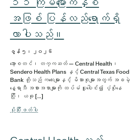
၁၁ ကြိမ်မြောက်နှစ်
အဖြစ် ပြန်လည်ရောက်ရှိ
လာပါသည်။
ဇွန် ၅၊ ၂၀၂၆
အော့စတင်၊ တက္ကဆတ် — Central Health၊
Sendero Health Plans နှင့် Central Texas Food
Bank တို့သည် ကလေးများနှင့် မိသားစုများအတွက် အခမဲ့
နွေရာသီ အစားအစာများကို ထပ်မံ ပူးပေါင်း၍ ပံ့ပိုးနေ
ပြီး၊ ယခု […]
ပိုပြီးဖတ်ပါ