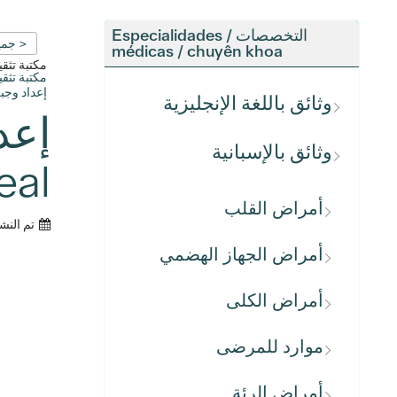
التخصصات / Especialidades
< جمي
médicas / chuyên khoa
مكتبة تث
مكتبة تث
إعداد وجبة متوازنة (al
وثائق باللغة الإنجليزية
وثائق بالإسبانية
al)
أمراض القلب
تم النش
أمراض الجهاز الهضمي
أمراض الكلى
موارد للمرضى
أمراض الرئة