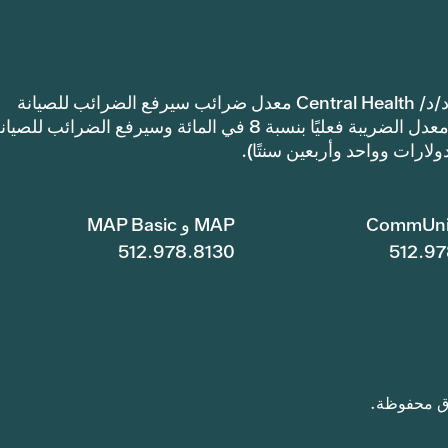
إشعار: اعتمدت مقاطعة ترافيس كاونتي للرعاية الصحية د/د/ Central Health معدل ضرائب سيرفع الضرائب للصيانة
والعمليات أكثر من معدل ضرائب العام الماضي. سيرتفع معدل الضريبة فعليًا بنسبة 8 في المائة وسيرفع الضرائب للصي
CommUni
MAP و MAP Basic
512.978.8130
512.97