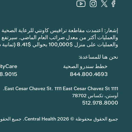
والعمليات على منزل $100,000 بحوالي $8.41 (ثمانية دولارات وواحد وأربعين سنتًا).
نحن هنا للمساعدة:
خطط سندرو الصحية
tyCare
8.9015
844.800.4693
1111 East Cesar Chavez St. 1111 East Cesar Chavez St.
أوستن، تكساس 78702
512.978.8000
جميع الحقوق محفوظة © 2026 Central Health. جميع الحقوق محفوظة.