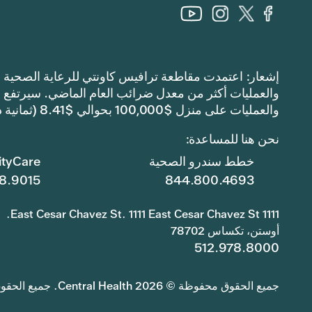
والعمليات على منزل $100,000 بحوالي $8.41 (ثمانية دولارات وواحد وأربعين سنتًا).
نحن هنا للمساعدة:
خطط سندرو الصحية
tyCare
8.9015
844.800.4693
1111 East Cesar Chavez St. 1111 East Cesar Chavez St.
أوستن، تكساس 78702
512.978.8000
جميع الحقوق محفوظة © 2026 Central Health. جميع الحقوق محفوظة.