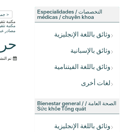
التخصصات / Especialidades
< جمي
médicas / chuyên khoa
مكتبة تث
مكتبة تث
مصادر عبر
وثائق باللغة الإنجليزية
حرك
وثائق بالإسبانية
تم النش
وثائق باللغة الفيتنامية
لغات أخرى
الصحة العامة / Bienestar general /
Sức khỏe Tổng quát
وثائق باللغة الإنجليزية