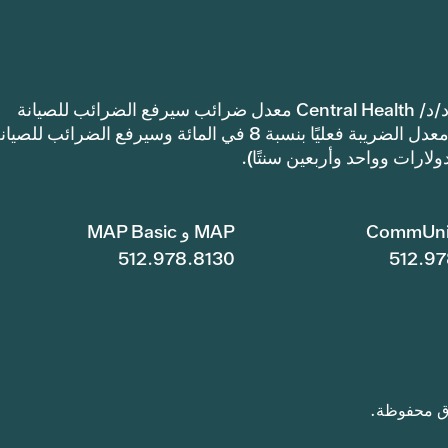
إشعار: اعتمدت مقاطعة ترافيس كاونتي للرعاية الصحية د/د/ Central Health معدل ضرائب سيرفع الضرائب للصيانة
والعمليات أكثر من معدل ضرائب العام الماضي. سيرتفع معدل الضريبة فعليًا بنسبة 8 في المائة وسيرفع الضرائب للصي
CommUni
MAP و MAP Basic
512.978.8130
512.97