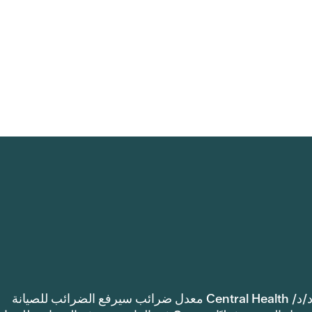
إشعار: اعتمدت مقاطعة ترافيس كاونتي للرعاية الصحية د/د/ Central Health معدل ضرائب سيرفع الضرائب للصيانة