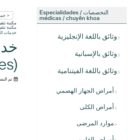
التخصصات / Especialidades
< جمي
médicas / chuyên khoa
مكتبة تث
مكتبة تث
خدمات الطب النفسيatric Services
وثائق باللغة الإنجليزية
وثائق بالإسبانية
es)
وثائق باللغة الفيتنامية
تم النش
أمراض الجهاز الهضمي
أمراض الكلى
موارد المرضى
أمراض القلب