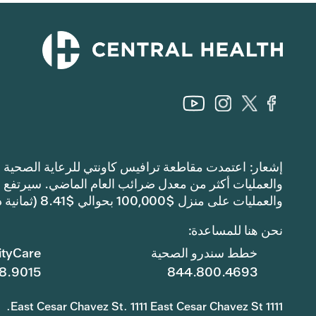
والعمليات على منزل $100,000 بحوالي $8.41 (ثمانية دولارات وواحد وأربعين سنتًا).
نحن هنا للمساعدة:
خطط سندرو الصحية
tyCare
8.9015
844.800.4693
1111 East Cesar Chavez St. 1111 East Cesar Chavez St.