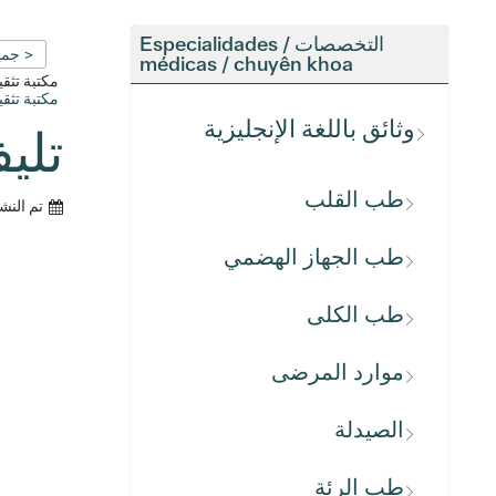
التخصصات / Especialidades
< جمي
médicas / chuyên khoa
مكتبة تث
مكتبة تث
وثائق باللغة الإنجليزية
تلي
طب القلب
تم النش
طب الجهاز الهضمي
طب الكلى
موارد المرضى
الصيدلة
طب الرئة