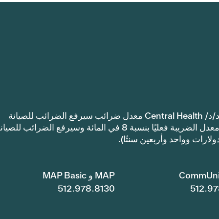
إشعار: اعتمدت مقاطعة ترافيس كاونتي للرعاية الصحية د/د/ Central Health معدل ضرائب سيرفع الضرائب للصيانة
والعمليات أكثر من معدل ضرائب العام الماضي. سيرتفع معدل الضريبة فعليًا بنسبة 8 في المائة وسيرفع الضرائب للصي
CommUni
MAP و MAP Basic
512.978.8130
512.97