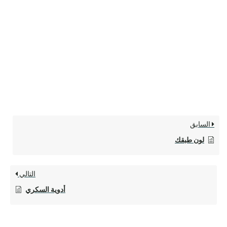
السابق
لون طبقك
التالي
أدوية السكري